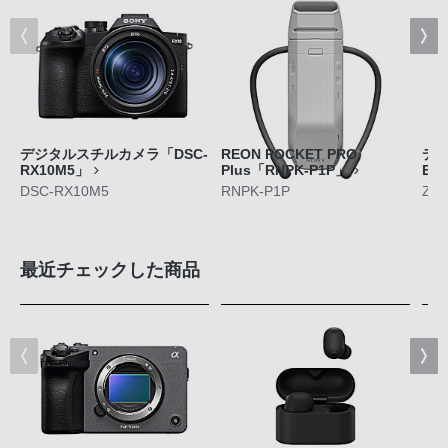
デジタルスチルカメラ「DSC-
REON POCKET PRO
デジ
RX10M5」
Plus「RNPK-P1P」
E1
DSC-RX10M5
RNPK-P1P
ZV-
最近チェックした商品