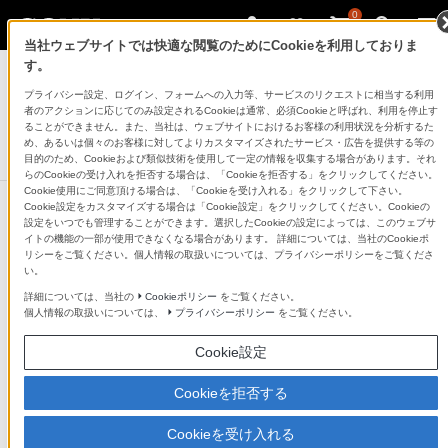
0
当社ウェブサイトでは快適な閲覧のためにCookieを利用しておりま
テレビ ブラビア
す。
プライバシー設定、ログイン、フォームへの入力等、サービスのリクエストに相当する利用
4K有機ELテレビ
者のアクションに応じてのみ設定されるCookieは通常、必須Cookieと呼ばれ、利用を停止す
A8Fシリーズ
ることができません。また、当社は、ウェブサイトにおけるお客様の利用状況を分析するた
め、あるいは個々のお客様に対してよりカスタマイズされたサービス・広告を提供する等の
生産完了
DISCONTINUED
目的のため、Cookieおよび類似技術を使用して一定の情報を収集する場合があります。それ
らのCookieの受け入れを拒否する場合は、「Cookieを拒否する」をクリックしてください。
Cookie使用にご同意頂ける場合は、「Cookieを受け入れる」をクリックして下さい。
Cookie設定をカスタマイズする場合は「Cookie設定」をクリックしてください。Cookieの
設定をいつでも管理することができます。選択したCookieの設定によっては、このウェブサ
イトの機能の一部が使用できなくなる場合があります。 詳細については、当社のCookieポ
リシーをご覧ください。個人情報の取扱いについては、プライバシーポリシーをご覧くださ
い。
詳細については、当社の
Cookieポリシー
をご覧ください。
個人情報の取扱いについては、
プライバシーポリシー
をご覧ください。
Cookie設定
Cookieを拒否する
Cookieを受け入れる