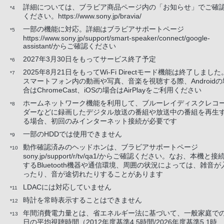
詳細については、ブラビア商品ページ内の「お知らせ」でご確
*4
ください。https://www.sony.jp/bravia/
一部の機能に対応。詳細はブラビアサポートページ
*5
https://www.sony.jp/support/smart-speaker/connect/google-
assistant/からご確認ください
2027年3月30日をもってサービス終了予定
*6
2025年8月21日をもってWi-Fi Directモード機能は終了しました
*7
スマートフォン内の動画や写真、音楽を視聴する際、Androidの
合はChromeCast、iOSの場合はAirPlayをご利用ください
ホームネットワーク機能を利用して、ブルーレイディスクレコ
*8
ダーなどに録画したデジタル放送の番組や放送中の番組を再生
る場合、初回のみインターネット接続が必要です
一部のHDDでは使用できません
*9
動作確認済みのヘッドホンは、ブラビアサポートページ
*10
sony.jp/support/r/tv/qa1/からご確認ください。なお、本機と接
するBluetooth機器や通信環境、周囲の状況によっては、雑音が
ったり、音が途切れたりすることがあります
LDACには対応していません
*11
時計を常時表示することはできません
*12
年間消費電力量とは、省エネルギー法に基づいて、一般家庭での
*13
日の平均視聴時間（2012年度基準4.5時間/2026年度基準5.1時