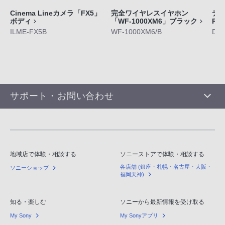
Cinema Lineカメラ「FX5」
完全ワイヤレスイヤホン
デジ
ボディ
「WF-1000XM6」ブラック
RX
ILME-FX5B
WF-1000XM6/B
DS
サポート・お問い合わせ
地域店で体験・相談する
ソニーストアで体験・相談する
各店舗 (銀座・札幌・名古屋・大阪・
ソニーショップ
福岡天神)
知る・楽しむ
ソニーから最新情報を受け取る
My Sony
My Sonyアプリ