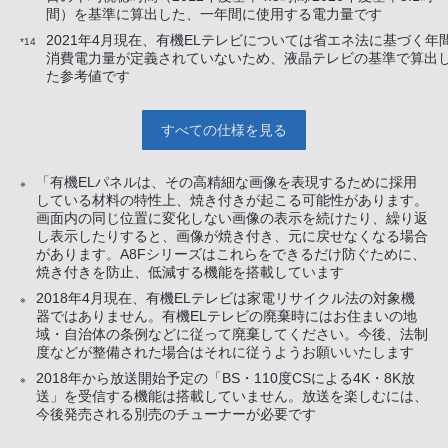
間）を基準に算出した、一年間に使用する電力量です
2021年4月現在、有機ELテレビについては省エネ法に基づく年
*14
消費電力量が定義されていないため、液晶テレビの基準で算出
た参考値です
すべての仕様を見る
「有機ELパネルは、その高精細な画像を表現するために採用
※
している材料の特性上、焼き付きが起こる可能性があります。
画面内の同じ位置に変化しない画像の表示を続けたり、繰り返
し表示したりすると、画像が焼き付き、元に戻せなくなる場合
があります。A8Fシリーズはこれらをできるだけ防ぐために、
焼き付きを防止、低減する機能を搭載しています
2018年4月現在、有機ELテレビは家電リサイクル法の対象機
※
器ではありません。有機ELテレビの廃棄時にはお住まいの地
域・自治体の条例などに従って廃棄してください。今後、法制
度などが整備された場合はそれに従うようお願いいたします
2018年から放送開始予定の「BS・110度CSによる4K・8K放
※
送」を受信する機能は搭載していません。放送を楽しむには、
今後発売される別売のチューナーが必要です