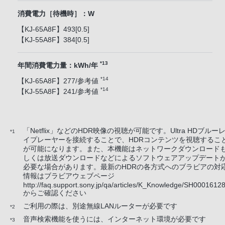
消費電力［待機時］：W
【KJ-65A8F】493[0.5]
【KJ-55A8F】384[0.5]
*13
年間消費電力量：kWh/年
*14
【KJ-65A8F】277/参考値
*14
【KJ-55A8F】241/参考値
「Netflix」などのHDR映像の視聴が可能です。Ultra HDブルー
*1
イプレーヤーを接続することで、HDRコンテンツを視聴するこ
が可能になります。また、本機能はネットワークダウンロード
しくは放送ダウンロードなどによるソフトウェアアップデート
必要な場合があります。最新のHDRの各方式へのブラビアの対
情報はブラビアウェブページ
http://faq.support.sony.jp/qa/articles/K_Knowledge/SH00016128
からご確認ください
ご利用の際は、別途無線LANルーターが必要です
*2
音声検索機能を使うには、インターネット環境が必要です
*3