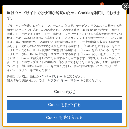
0
当社ウェブサイトでは快適な閲覧のためにCookieを利用しておりま
す。
テレビ ブラビア
プライバシー設定、ログイン、フォームへの入力等、サービスのリクエストに相当する利
用者のアクションに応じてのみ設定されるCookieは通常、必須Cookieと呼ばれ、利用を
停止することができません。また、当社は、ウェブサイトにおけるお客様の利用状況を分
析するため、あるいは個々のお客様に対してよりカスタマイズされたサービス・広告を提
KDL-40F5
供する等の目的のため、Cookieおよび類似技術を使用して一定の情報を収集する場合が
あります。それらのCookieの受け入れを拒否する場合は、「Cookieを拒否する」をクリ
ックしてください。Cookie使用にご同意頂ける場合は、「Cookieを受け入れる」をクリ
ックして下さい。Cookie設定をカスタマイズする場合は「Cookie設定」をクリックして
ください。Cookieの設定をいつでも管理することができます。選択したCookieの設定に
地上・BS・110度CSデジタルハイビジョン液晶テレビ
KDL-40F5
よっては、このウェブサイトの機能の一部が使用できなくなる場合があります。 詳細に
ついては、当社のCookieポリシーをご覧ください。個人情報の取扱いについては、プラ
イバシーポリシーをご覧ください。
商品の特長 | 環境
詳細については、当社の
Cookieポリシー
をご覧ください。
個人情報の取扱いについては、
プライバシーポリシー
をご覧ください。
前へ
次へ
Cookie設定
Cookieを拒否する
電源コードを抜かずに、電源オフ時の電力をほ
Cookieを受け入れる
ぼ0W＊にできる「主電源スイッチ」