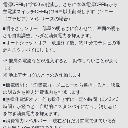
電源OFF時に約50％削減し、さらに本体電源OFF時から
主電源スイッチOFF時に99％以上削減します（ソニー
〈ブラビア〉V5シリーズの場合）
■明るさセンサー：部屋の明るさに合わせて、画面の明る
さを自動調整。ムダな消費電力を抑えます。
■オートシャットオフ：放送終了後、約10分でテレビの電
源をスタンバイにします。
※ 他局の電波などが混入すると、動作しないことがあり
ます
※ 地上アナログのときのみ作動します
■節電機能：「消費電力」メニューから選択すると、映像
の明るさを抑え消費電力を削減します。
■無操作電源オフ：何も操作せずに一定の時間（1／2／3
時間）が経つと、自動的にスタンバイになり、消し忘れ
を防ぎ消費電力を抑えます。
■消費電力レベルバー： 現在どれだけ節電できているか
の目安をバーで確認できます。