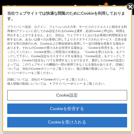
0
当社ウェブサイトでは快適な閲覧のためにCookieを利用しておりま
す。
テレビ ブラビア
プライバシー設定、ログイン、フォームへの入力等、サービスのリクエストに相当する利
用者のアクションに応じてのみ設定されるCookieは通常、必須Cookieと呼ばれ、利用を
停止することができません。また、当社は、ウェブサイトにおけるお客様の利用状況を分
析するため、あるいは個々のお客様に対してよりカスタマイズされたサービス・広告を提
KDL-40NX800
供する等の目的のため、Cookieおよび類似技術を使用して一定の情報を収集する場合が
あります。それらのCookieの受け入れを拒否する場合は、「Cookieを拒否する」をクリ
ックしてください。Cookie使用にご同意頂ける場合は、「Cookieを受け入れる」をクリ
ックして下さい。Cookie設定をカスタマイズする場合は「Cookie設定」をクリックして
ください。Cookieの設定をいつでも管理することができます。選択したCookieの設定に
地上・BS・110度CSデジタルハイビジョン液晶テレビ
KDL-40NX800
よっては、このウェブサイトの機能の一部が使用できなくなる場合があります。 詳細に
ついては、当社のCookieポリシーをご覧ください。個人情報の取扱いについては、プラ
イバシーポリシーをご覧ください。
対応商品・アクセサリー
詳細については、当社の
Cookieポリシー
をご覧ください。
個人情報の取扱いについては、
プライバシーポリシー
をご覧ください。
テレビスタンド(1)
Cookie設定
Cookieを拒否する
フロアスタンド(2)
Cookieを受け入れる
壁掛けユニット(1)