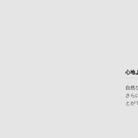
心地
自然
さら
とが