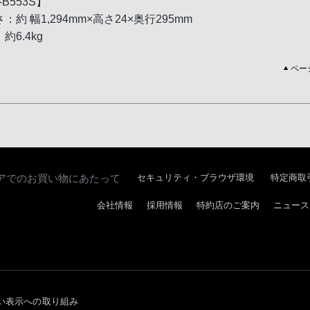
-B553S】
：約 幅1,294mm×高さ24×奥行295mm
約6.4kg
ペー
アでのお買い物にあたって
セキュリティ・ブラウザ環境
特定商取
会社情報
採用情報
特約店のご案内
ニュース
い表示への取り組み