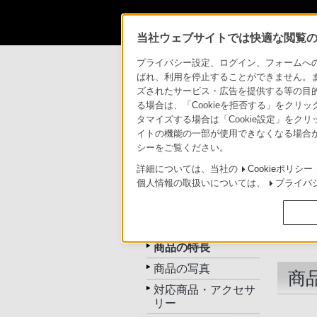
当社ウェブサイトでは快適な閲覧のた
商品情報・ストア
テレビ ブラビア
SU
プライバシー設定、ログイン、フォームへの入
ばれ、利用を停止することができません。
ズされたサービス・広告を提供する等の目的の
テレビ ブラビア
る場合は、「Cookieを拒否する」をクリッ
タマイズする場合は「Cookie設定」をク
イトの機能の一部が使用できなくなる場合が
トップ
商品一覧
関連商品
シーをご覧ください。
詳細については、当社の
Cookieポリシー
個人情報の取扱いについては、
プライバ
SU-B553S
トップ
商品の特長
商品の写真
商
対応商品・アクセサ
リー