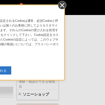
0
るCookieは通常、必須Cookieと呼
いは個々のお客様に対してよりカスタマイ
す。それらのCookieの受け入れを拒否す
はこちら
サポート・お問い合わせ
」をクリックして下さい。Cookie設定をカス
たCookieの設定によっては、このウェブサ
人情報の取扱いについては、プライバシーポリ
ソニーの直営店
入れる
体験・相談ができる地域
店
ソニーショップ