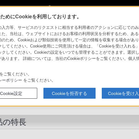
My Sonyに新規登録
サインイン
サインインするともっと便利に
めにCookieを利用しております。
-B553S
特長
力等、サービスのリクエストに相当する利用者のアクションに応じてのみ設定され
また、当社は、ウェブサイトにおけるお客様の利用状況を分析するため、ある
ため、Cookieおよび類似技術を使用して一定の情報を収集する場合がありま
製品のアクセシビリティ
法人のお客様
クしてください。Cookie使用にご同意頂ける場合は、「Cookieを受け入れる
リックしてください。Cookieの設定をいつでも管理することができます。選択し
あります。 詳細については、当社のCookieポリシーをご覧ください。個
ソニーストア
比較表
テレビの選び方
サウンドバー
お買い物情報
をご覧ください。
シーポリシー
をご覧ください。
サウンドバースタンド
Cookie設定
Cookieを拒否する
Cookieを受け
SU-B553S
品の特長