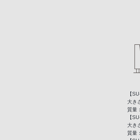
【SU
大きさ
質量：
【SU
大きさ
質量：