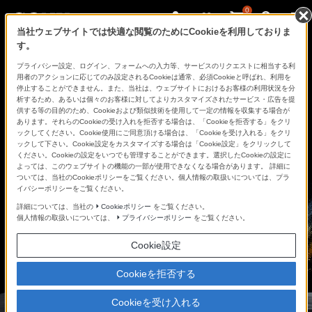
0
当社ウェブサイトでは快適な閲覧のためにCookieを利用しておりま
す。
プライバシー設定、ログイン、フォームへの入力等、サービスのリクエストに相当する利
用者のアクションに応じてのみ設定されるCookieは通常、必須Cookieと呼ばれ、利用を
停止することができません。また、当社は、ウェブサイトにおけるお客様の利用状況を分
析するため、あるいは個々のお客様に対してよりカスタマイズされたサービス・広告を提
供する等の目的のため、Cookieおよび類似技術を使用して一定の情報を収集する場合が
あります。それらのCookieの受け入れを拒否する場合は、「Cookieを拒否する」をクリ
ックしてください。Cookie使用にご同意頂ける場合は、「Cookieを受け入れる」をクリ
ックして下さい。Cookie設定をカスタマイズする場合は「Cookie設定」をクリックして
ください。Cookieの設定をいつでも管理することができます。選択したCookieの設定に
よっては、このウェブサイトの機能の一部が使用できなくなる場合があります。 詳細に
ついては、当社のCookieポリシーをご覧ください。個人情報の取扱いについては、プラ
イバシーポリシーをご覧ください。
詳細については、当社の
Cookieポリシー
をご覧ください。
個人情報の取扱いについては、
プライバシーポリシー
をご覧ください。
Cookie設定
Cookieを拒否する
Cookieを受け入れる