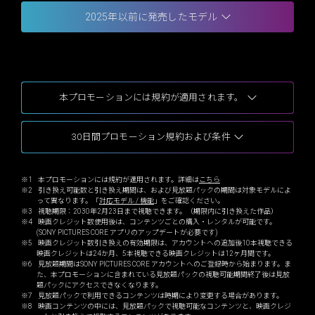
2025年以前に発売したモデル
本プロモーションには規約が適用されます。
30日間プロモーション規約および条件
※1 本プロモーションには規約が適用されます。詳細は
こちら
※2 引き換え可能数と引き換え期間は、および見放題パックの期間は対象モデルによ
って異なります。「
対応モデル / 機能
」をご確認ください。
※3 視聴期限：2030年2月23日まで視聴できます。（期限内に引き換えた作品）
※4 映画クレジット数使用後は、コンテンツごとの購入・レンタルが可能です。
(SONY PICTURES CORE アプリのアップデートが必要です)
※5 映画クレジット数引き換えの有効期限は、アカウントへの追加後10本視聴できる
映画クレジットは24か月、5本視聴できる映画クレジットは12ヶ月間です。
※6 見放題期間はSONY PICTURES CORE アカウントへのご登録時から始まります。ま
た、本プロモーションに含まれている見放題パックの視聴可能期間終了後は見放
題パックにアクセスできなくなります。
※7 見放題パックで利用できるコンテンツは時期により変更する場合があります。
※8 映画コンテンツの中には、見放題パックで視聴可能なコンテンツと、映画クレジ