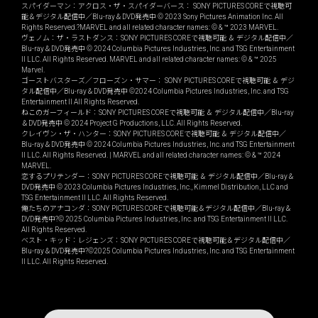
スパイダーマン：アクロス・ザ・スパイダーバース： SONY PICTURES COREで視聴可
能＆デジタル配信中／Blu-ray＆DVD発売中 © 2023 Sony Pictures Animation Inc. All
Rights Reserved.?MARVEL and all related character names: © & ™ 2023 MARVEL.
ヴェノム：ザ・ラストダンス：SONY PICTURES COREで視聴可能 ＆ デジタル配信中／
Blu-ray＆DVD発売中 © 2024 Columbia Pictures Industries, Inc. and TSG Entertainment
II LLC. All Rights Reserved. MARVEL and all related character names: © & ™ 2025
Marvel.
ゴーストバスターズ／フローズン・サマー： SONY PICTURES COREで視聴可能 ＆ デジ
タル配信中／Blu-ray＆DVD発売中 ©2024 Columbia Pictures Industries, Inc. and TSG
Entertainment II All Rights Reserved.
ねこのガーフィールド：SONY PICTURES COREで視聴可能 ＆ デジタル配信中／Blu-ray
＆DVD発売中 © 2024 Project G Productions, LLC. All Rights Reserved.
クレイヴン・ザ・ハンター：SONY PICTURES COREで視聴可能 ＆ デジタル配信中／
Blu-ray＆DVD発売中 © 2024 Columbia Pictures Industries, Inc. and TSG Entertainment
II LLC. All Rights Reserved. | MARVEL and all related character names: © & ™ 2024
MARVEL.
恋するプリテンダー：SONY PICTURES COREで視聴可能 ＆ デジタル配信中／Blu-ray＆
DVD発売中 © 2023 Columbia Pictures Industries, Inc., Kimmel Distribution, LLC and
TSG Entertainment II LLC. All Rights Reserved.
俺たちのアナコンダ：SONY PICTURES COREで視聴可能＆デジタル配信中／Blu-ray＆
DVD発売中?© 2025 Columbia Pictures Industries, Inc. and TSG Entertainment II LLC.
All Rights Reserved.
ベスト・キッド：レジェンズ：SONY PICTURES COREで視聴可能＆デジタル配信中／
Blu-ray＆DVD発売中?©2025 Columbia Pictures Industries, Inc. and TSG Entertainment
II LLC. All Rights Reserved.