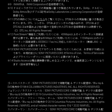
ットと引き換えて視聴するコンテンツがあります。
※9 IMAX®は、IMAX Corporationの登録商標です。
※10 ドルビーラボラトリーズの実施権に基づき製造されています。Dolby、ドルビー、
Dolby Atmos及びダブルD記号はDolby Laboratories Licensing Corporationの登録
商標です。
※11 DTSの特許については
こちら
をご覧ください。DTS社からの実施権に基づき製造さ
れています。DTS、シンボル、DTSおよびシンボルの組み合わせ、DTS:Xおよび
DTS:Xロゴは米国および他の国々で登録されたDTS 社の登録商標または商標です。
（C）DTS, Inc. All Rights Reserved.
※12 Pure Stream™機能をご利用いただくには、43Mbps以上のインターネット回線速
度が必要です。最も高速な80Mbpsでご利用いただくには、115Mbps以上のイン
ターネット回線速度とIEEE802.11ac/nに対応したWi-Fiルーター（無線LAN）に
接続いただく必要があります。
※13 SONY PICTURES CORE でアカウントを作成いただくためには、お客様が18歳以上
であり、本規約並びに SONY PICTURES CORE のTerms of Use、Terms of Serviceお
よびプライバシーポリシーに同意いただく必要があります。
※14 Studio Accessは舞台裏映像が楽しめるコンテンツで、全編英語コンテンツとなり
ます（日本語字幕なし）
ゴーストバスターズ：SONY PICTURES COREで視聴可能 ＆ デジタル配信中／Blu-ray＆
DVD発売中 ©1984 COLUMBIA PICTURES INDUSTRIES, INC. ALL RIGHTS RESERVED.
ジュマンジ／ネクスト・レベル：SONY PICTURES COREで視聴可能 ＆ デジタル配信中
／Blu-ray＆DVD発売中 © 2019 Columbia Pictures Industries, Inc. All Rights Reserved.
スパイダーマン：ファー・フロム・ホーム：SONY PICTURES COREで視聴可能 ＆ デジ
タル配信中／Blu-ray＆DVD発売中 © 2019 Columbia Pictures Industries, Inc. All Rights
Reserved. | MARVEL and all related character names: © & ™ 2020 MARVEL.
スパイダーマン：スパイダーバース：SONY PICTURES COREで視聴可能 ＆ デジタル配