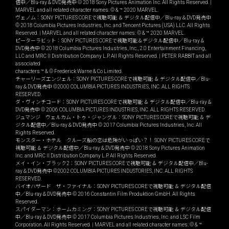
信中／Blu-ray＆DVD発売中 © 2018 Sony Pictures Animation Inc. All Rights Reserved. |
MARVEL and all related character names: © & ™ 2020 MARVEL.
ヴェノム：SONY PICTURES COREで視聴可能 ＆ デジタル配信中／Blu-ray＆DVD発売中
© 2018 Columbia Pictures Industries, Inc. and Tencent Pictures (USA) LLC. All Rights
Reserved. | MARVEL and all related character names: © & ™ 2020 MARVEL.
ピーターラビット：SONY PICTURES COREで視聴可能＆デジタル配信中／Blu-ray＆
DVD発売中 © 2018 Columbia Pictures Industries, Inc., 2.0 Entertainment Financing,
LLC and MRC II Distribution Company L.P. All Rights Reserved. | PETER RABBIT and all
associated
characters ™ & © Frederick Warne & Co Limited.
チャーリーズエンジェル：SONY PICTURES COREで視聴可能 ＆ デジタル配信中／Blu-
ray＆DVD発売中 ©2000 COLUMBIA PICTURES INDUSTRIES, INC. ALL RIGHTS
RESERVED.
ダ・ヴィンチコード：SONY PICTURES COREで視聴可能 ＆ デジタル配信中／Blu-ray＆
DVD発売中 © 2006 COLUMBIA PICTURES INDUSTRIES, INC. ALL RIGHTS RESERVED.
ジュマンジ ウェルカム・トゥ・ジャングル：SONY PICTURES COREで視聴可能 ＆ デ
ジタル配信中／Blu-ray＆DVD発売中 © 2017 Columbia Pictures Industries, Inc. All
Rights Reserved.
モンスター・ホテル クルーズ船の恋は危険がいっぱい？！ SONY PICTURES COREで
視聴可能 ＆ デジタル配信中／Blu-ray＆DVD発売中 © 2018 Sony Pictures Animation
Inc. and MRC II Distribution Company L.P. All Rights Reserved.
メイ・イン・ブラック2：SONY PICTURES COREで視聴可能 ＆ デジタル配信中／Blu-
ray＆DVD発売中 ©2002 COLUMBIA PICTURES INDUSTORIES, INC. ALL RIGHTS
RESERVED.
バイオハザード ザ・ファイナル：SONY PICTURES COREで視聴可能 ＆ デジタル配信
中／Blu-ray＆DVD発売中 © 2016 Constantin Film Produktion GmbH. All Rights
Reserved.
スパイダーマン：ホームカミング：SONY PICTURES COREで視聴可能 ＆ デジタル配信
中／Blu-ray＆DVD発売中 © 2017 Columbia Pictures Industries, Inc. and LSC Film
Corporation. All Rights Reserved. | MARVEL and all related character names: © & ™