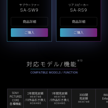
サブウーファー
リアスピーカー
SA-SW9
SA-RS9
商品詳細
商品詳細
ご購入
ご購入
※13
対応モデル/機能
COMPATIBLE MODELS / FUNCTION
SONY
SONY
2年間見放題
1年間見放題
30日間
IM
PICTURES
PICTURES
※6※7※8
※6※7※8
見放題
Enha
CORE
/10作品引き換え
/5作品引き換え
CORE
※6※7※8
※
各種機能
※3※4※5
※3※4※5
各種機能