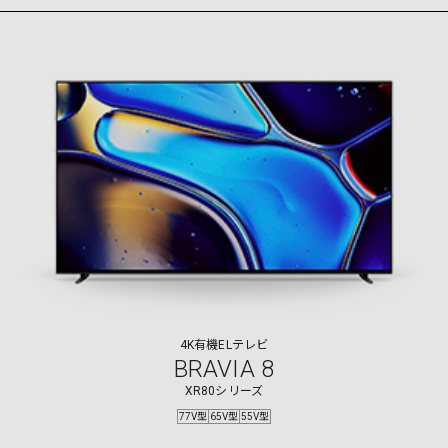
4K有機ELテレビ
BRAVIA 8
XR80シリーズ
77V型
65V型
55V型