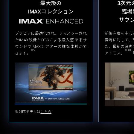
最大級の
3次元
IMAXコレクション
臨場
サウ
ブラビアに最適化され、リマスターされ
前後左右を中心
たIMAX映像とDTSによる没入感あるサ
音場に対して、
ウンドでIMAXシアターの様な体験がで
た、最新の音声
※9
※10
きます。
アトモス」
「
※対応モデルは
こちら