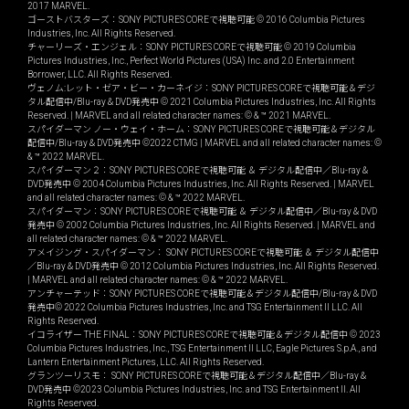
2017 MARVEL.
ゴーストバスターズ：SONY PICTURES COREで視聴可能 © 2016 Columbia Pictures
Industries, Inc. All Rights Reserved.
チャーリーズ・エンジェル：SONY PICTURES COREで視聴可能 © 2019 Columbia
Pictures Industries, Inc., Perfect World Pictures (USA) Inc. and 2.0 Entertainment
Borrower, LLC. All Rights Reserved.
ヴェノム:レット・ゼア・ビー・カーネイジ：SONY PICTURES COREで視聴可能＆デジ
タル配信中/Blu-ray＆DVD発売中 © 2021 Columbia Pictures Industries, Inc. All Rights
Reserved. | MARVEL and all related character names: © & ™ 2021 MARVEL.
スパイダーマン ノー・ウェイ・ホーム：SONY PICTURES COREで視聴可能＆デジタル
配信中/Blu-ray＆DVD発売中 ©2022 CTMG | MARVEL and all related character names: ©
& ™ 2022 MARVEL.
スパイダーマン２：SONY PICTURES COREで視聴可能 ＆ デジタル配信中／Blu-ray＆
DVD発売中 © 2004 Columbia Pictures Industries, Inc. All Rights Reserved. | MARVEL
and all related character names: © & ™ 2022 MARVEL.
スパイダーマン：SONY PICTURES COREで視聴可能 ＆ デジタル配信中／Blu-ray＆DVD
発売中 © 2002 Columbia Pictures Industries, Inc. All Rights Reserved. | MARVEL and
all related character names: © & ™ 2022 MARVEL.
アメイジング・スパイダーマン： SONY PICTURES COREで視聴可能 ＆ デジタル配信中
／Blu-ray＆DVD発売中 © 2012 Columbia Pictures Industries, Inc. All Rights Reserved.
| MARVEL and all related character names: © & ™ 2022 MARVEL.
アンチャーテッド：SONY PICTURES COREで視聴可能＆デジタル配信中/Blu-ray＆DVD
発売中© 2022 Columbia Pictures Industries, Inc. and TSG Entertainment II LLC. All
Rights Reserved.
イコライザー THE FINAL：SONY PICTURES COREで視聴可能＆デジタル配信中 © 2023
Columbia Pictures Industries, Inc., TSG Entertainment II LLC, Eagle Pictures S.p.A., and
Lantern Entertainment Pictures, LLC. All Rights Reserved.
グランツーリスモ： SONY PICTURES COREで視聴可能＆デジタル配信中／Blu-ray＆
DVD発売中 ©2023 Columbia Pictures Industries, Inc. and TSG Entertainment II. All
Rights Reserved.