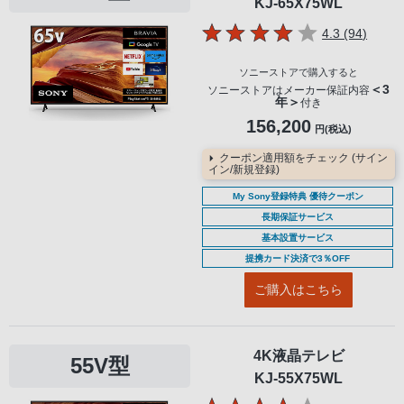
KJ-65X75WL
5つの星のう
件のレ
4.3 (94
)
ソニーストアで購入すると
＜3
ソニーストアはメーカー保証内容
年＞
付き
156,200
円(税込)
クーポン適用額をチェック (サイン
イン/新規登録)
My Sony登録特典 優待クーポン
長期保証サービス
基本設置サービス
提携カード決済で3％OFF
ご購入はこちら
4K液晶テレビ
55V型
KJ-55X75WL