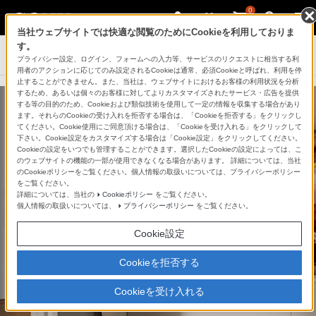
0
当社ウェブサイトでは快適な閲覧のためにCookieを利用しておりま
す。
テレビ ブラビア
プライバシー設定、ログイン、フォームへの入力等、サービスのリクエストに相当する利
用者のアクションに応じてのみ設定されるCookieは通常、必須Cookieと呼ばれ、利用を停
止することができません。また、当社は、ウェブサイトにおけるお客様の利用状況を分析
するため、あるいは個々のお客様に対してよりカスタマイズされたサービス・広告を提供
する等の目的のため、Cookieおよび類似技術を使用して一定の情報を収集する場合があり
ます。それらのCookieの受け入れを拒否する場合は、「Cookieを拒否する」をクリックし
てください。Cookie使用にご同意頂ける場合は、「Cookieを受け入れる」をクリックして
下さい。Cookie設定をカスタマイズする場合は「Cookie設定」をクリックしてください。
Cookieの設定をいつでも管理することができます。選択したCookieの設定によっては、こ
のウェブサイトの機能の一部が使用できなくなる場合があります。 詳細については、当社
のCookieポリシーをご覧ください。個人情報の取扱いについては、プライバシーポリシー
をご覧ください。
4K液晶テレビ
詳細については、当社の
Cookieポリシー
をご覧ください。
個人情報の取扱いについては、
プライバシーポリシー
をご覧ください。
X75WLを購入
Cookie設定
Cookieを拒否する
Cookieを受け入れる