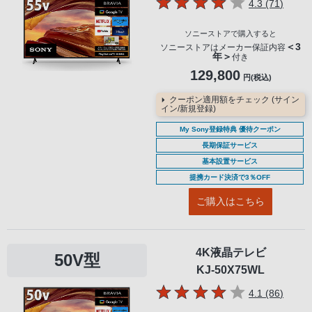
5つの星のう
件のレ
4.3 (71
)
ソニーストアで購入すると
＜3
ソニーストアはメーカー保証内容
年＞
付き
129,800
円(税込)
クーポン適用額をチェック (サイン
イン/新規登録)
My Sony登録特典 優待クーポン
長期保証サービス
基本設置サービス
提携カード決済で3％OFF
ご購入はこちら
4K液晶テレビ
50V型
KJ-50X75WL
5つの星のう
件のレ
4.1 (86
)