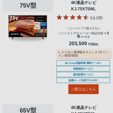
4K液晶テレビ
75V型
KJ-75X75WL
5つの星のう
件のレ
4.5 (39
)
ソニーストアで購入すると
＜3
ソニーストアはメーカー保証内容
年＞
付き
203,500
円(税込)
クーポン適用額をチェック (サイン
イン/新規登録)
My Sony登録特典 優待クーポン
長期保証サービス
基本設置サービス
提携カード決済で3％OFF
ご購入はこちら
4K液晶テレビ
65V型