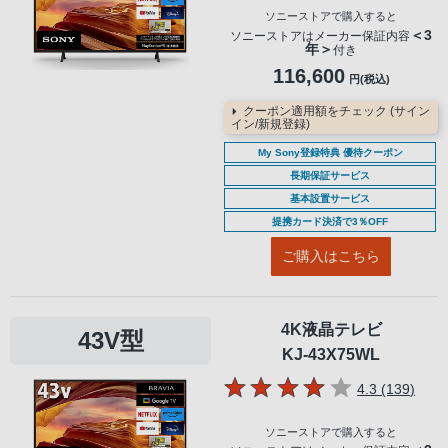
ソニーストアで購入すると
＜3
ソニーストアはメーカー保証内容
年＞
付き
116,600
円(税込)
クーポン適用額をチェック (サイン
イン/新規登録)
My Sony登録特典 優待クーポン
長期保証サービス
基本設置サービス
提携カード決済で3％OFF
ご購入はこちら
4K液晶テレビ
43V型
KJ-43X75WL
5つの星のう
件の
4.3 (139
)
ソニーストアで購入すると