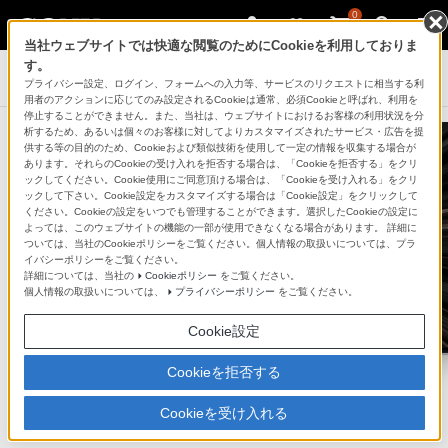
0
当社ウェブサイトでは快適な閲覧のためにCookieを利用しておりま
す。
テレビ ブラビア
プライバシー設定、ログイン、フォームへの入力等、サービスのリクエストに相当する利
用者のアクションに応じてのみ設定されるCookieは通常、必須Cookieと呼ばれ、利用を
停止することができません。また、当社は、ウェブサイトにおけるお客様の利用状況を分
析するため、あるいは個々のお客様に対してよりカスタマイズされたサービス・広告を提
供する等の目的のため、Cookieおよび類似技術を使用して一定の情報を収集する場合が
あります。それらのCookieの受け入れを拒否する場合は、「Cookieを拒否する」をクリ
ックしてください。Cookie使用にご同意頂ける場合は、「Cookieを受け入れる」をクリ
ックして下さい。Cookie設定をカスタマイズする場合は「Cookie設定」をクリックして
ください。Cookieの設定をいつでも管理することができます。選択したCookieの設定に
よっては、このウェブサイトの機能の一部が使用できなくなる場合があります。 詳細に
ついては、当社のCookieポリシーをご覧ください。個人情報の取扱いについては、プラ
イバシーポリシーをご覧ください。
詳細については、当社の
Cookieポリシー
をご覧ください。
個人情報の取扱いについては、
プライバシーポリシー
をご覧ください。
Cookie設定
Cookieを拒否する
Cookieを受け入れる