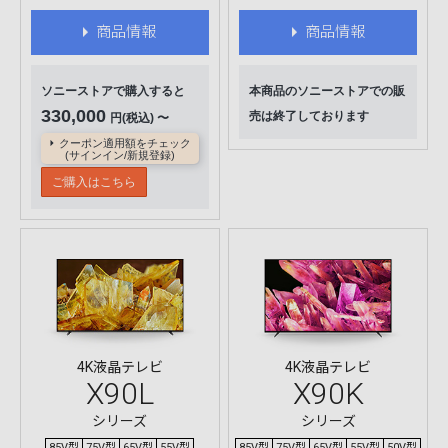
商品情報
商品情報
ソニーストアで購入すると
本商品のソニーストアでの販
330,000
売は終了しております
円(税込) 〜
クーポン適用額をチェック
(サインイン/新規登録)
ご購入はこちら
4K液晶テレビ
4K液晶テレビ
X90L
X90K
シリーズ
シリーズ
85V型
75V型
65V型
55V型
85V型
75V型
65V型
55V型
50V型