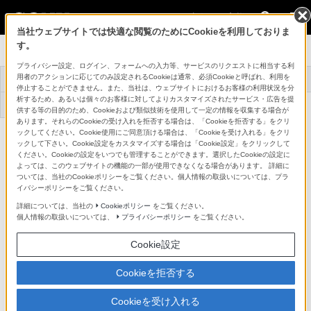
法人のお客様
当社ウェブサイトでは快適な閲覧のためにCookieを利用しておりま
す。
[法人向け] カメラ
プライバシー設定、ログイン、フォームへの入力等、サービスのリクエストに相当する利
用者のアクションに応じてのみ設定されるCookieは通常、必須Cookieと呼ばれ、利用を
トップ
おすすめ商品
導入事例
選べるサポート
停止することができません。また、当社は、ウェブサイトにおけるお客様の利用状況を分
析するため、あるいは個々のお客様に対してよりカスタマイズされたサービス・広告を提
お役立ち情報
お問い合わせ
供する等の目的のため、Cookieおよび類似技術を使用して一定の情報を収集する場合が
あります。それらのCookieの受け入れを拒否する場合は、「Cookieを拒否する」をクリ
ックしてください。Cookie使用にご同意頂ける場合は、「Cookieを受け入れる」をクリ
ックして下さい。Cookie設定をカスタマイズする場合は「Cookie設定」をクリックして
ください。Cookieの設定をいつでも管理することができます。選択したCookieの設定に
よっては、このウェブサイトの機能の一部が使用できなくなる場合があります。 詳細に
ついては、当社のCookieポリシーをご覧ください。個人情報の取扱いについては、プラ
イバシーポリシーをご覧ください。
詳細については、当社の
Cookieポリシー
をご覧ください。
個人情報の取扱いについては、
プライバシーポリシー
をご覧ください。
Cookie設定
Cookieを拒否する
Cookieを受け入れる