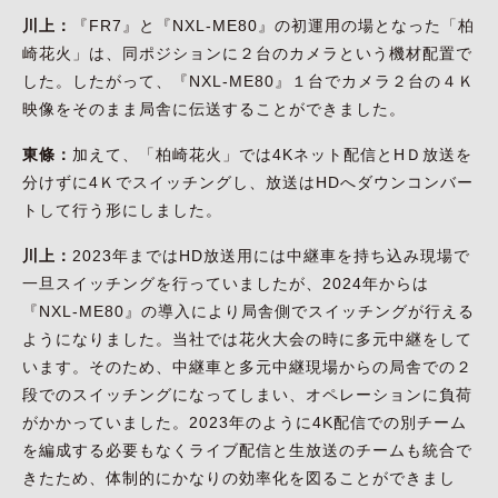
川上：
『FR7』と『NXL-ME80』の初運用の場となった「柏
崎花火」は、同ポジションに２台のカメラという機材配置で
した。したがって、『NXL-ME80』１台でカメラ２台の４Ｋ
映像をそのまま局舎に伝送することができました。
東條：
加えて、「柏崎花火」では4Kネット配信とHＤ放送を
分けずに4Ｋでスイッチングし、放送はHDへダウンコンバー
トして行う形にしました。
川上：
2023年まではHD放送用には中継車を持ち込み現場で
一旦スイッチングを行っていましたが、2024年からは
『NXL-ME80』の導入により局舎側でスイッチングが行える
ようになりました。当社では花火大会の時に多元中継をして
います。そのため、中継車と多元中継現場からの局舎での２
段でのスイッチングになってしまい、オペレーションに負荷
がかかっていました。2023年のように4K配信での別チーム
を編成する必要もなくライブ配信と生放送のチームも統合で
きたため、体制的にかなりの効率化を図ることができまし