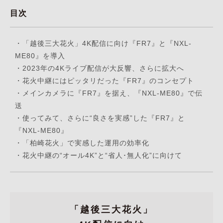
目次
・
「越後三大花火」4K配信に向け『FR7』と『NXL-
ME80』を導入
・
2023年の4Kライブ配信が大反響、さらに拡大へ
・
花火中継にはピッタリだった『FR7』のコンセプト
・
メインカメラに『FR7』を据え、『NXL-ME80』で伝
送
・
使ってみて、さらに“良さを実感”した『FR7』と
『NXL-ME80』
・
「柏崎花火」で実感した運用の効率化
・
花火中継の“オール4K”と“省人･無人化”に向けて
「越後三大花火」