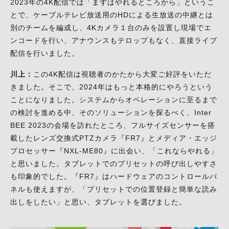
2023年の4K配信では「まずはやれるところから」というこ
とで、ケーブルテレビ放送用のHDによる生放送の中継とは
別のチームを編成し、4Kカメラ１台のみを設置し現場でエ
ンコードを行い、アナウンスもテロップもなく、直接ライブ
配信を行いました。
川上：
この4K配信は視聴者のかたから大変ご好評をいただ
きました。そこで、2024年はもっと本格的にやろうという
ことになりました。システムからオペレーションに至るまで
の検討を進める中、そのソリューションを探るべく、Inter
BEE 2023の会場を訪れたところ、フルサイズセンサーを搭
載したレンズ交換式PTZカメラ『FR7』とメディア・エッジ
プロセッサー『NXL-ME80』に出会い、「これならやれる」
と思いました。タブレットでのプリセットの呼び出しやすさ
も印象的でした。『FR7』はハードウェアのコントロールパ
ネルも使えますが、「プリセットでの位置登録と簡単な読み
出しをしたい」と思い、タブレットを選びました。