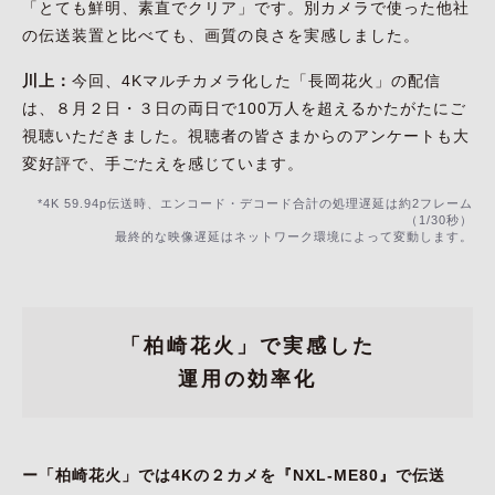
「とても鮮明、素直でクリア」です。別カメラで使った他社
の伝送装置と比べても、画質の良さを実感しました。
川上：
今回、4Kマルチカメラ化した「長岡花火」の配信
は、８月２日・３日の両日で100万人を超えるかたがたにご
視聴いただきました。視聴者の皆さまからのアンケートも大
変好評で、手ごたえを感じています。
*4K 59.94p伝送時、エンコード・デコード合計の処理遅延は約2フレーム
（1/30秒）
最終的な映像遅延はネットワーク環境によって変動します。
「柏崎花火」で実感した
運用の効率化
ー「柏崎花火」では4Kの２カメを『NXL-ME80』で伝送