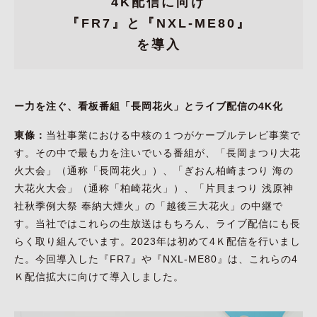
4K配信に向け
『FR7』と『NXL-ME80』
を導入
ー力を注ぐ、看板番組「長岡花火」とライブ配信の4K化
東條：
当社事業における中核の１つがケーブルテレビ事業で
す。その中で最も力を注いでいる番組が、「長岡まつり大花
火大会」（通称「長岡花火」）、「ぎおん柏崎まつり 海の
大花火大会」（通称「柏崎花火」）、「片貝まつり 浅原神
社秋季例大祭 奉納大煙火」の「越後三大花火」の中継で
す。当社ではこれらの生放送はもちろん、ライブ配信にも長
らく取り組んでいます。2023年は初めて4Ｋ配信を行いまし
た。今回導入した『FR7』や『NXL-ME80』は、これらの4
Ｋ配信拡大に向けて導入しました。