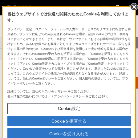
法人のお客様
当社ウェブサイトでは快適な閲覧のためにCookieを利用しておりま
す。
[法人向け] カメラ
プライバシー設定、ログイン、フォームへの入力等、サービスのリクエストに相当する利
用者のアクションに応じてのみ設定されるCookieは通常、必須Cookieと呼ばれ、利用を
停止することができません。また、当社は、ウェブサイトにおけるお客様の利用状況を分
トップ
おすすめ商品
導入事例
選べるサポート
析するため、あるいは個々のお客様に対してよりカスタマイズされたサービス・広告を提
供する等の目的のため、Cookieおよび類似技術を使用して一定の情報を収集する場合が
あります。それらのCookieの受け入れを拒否する場合は、「Cookieを拒否する」をクリ
お役立ち情報
お問い合わせ
ックしてください。Cookie使用にご同意頂ける場合は、「Cookieを受け入れる」をクリ
ックして下さい。Cookie設定をカスタマイズする場合は「Cookie設定」をクリックして
ください。Cookieの設定をいつでも管理することができます。選択したCookieの設定に
よっては、このウェブサイトの機能の一部が使用できなくなる場合があります。 詳細に
ついては、当社のCookieポリシーをご覧ください。個人情報の取扱いについては、プラ
イバシーポリシーをご覧ください。
詳細については、当社の
Cookieポリシー
をご覧ください。
個人情報の取扱いについては、
プライバシーポリシー
をご覧ください。
Cookie設定
Cookieを拒否する
弊社の法人窓口では、1台からでもお客様の
ご要望に合わせたモデルの提案や
Cookieを受け入れる
決済方法、保証をご提供いたします。