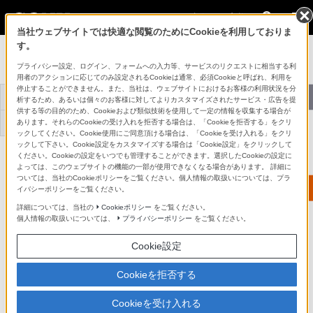
法人のお客様
当社ウェブサイトでは快適な閲覧のためにCookieを利用しておりま
す。
[法人向け] カメラ
プライバシー設定、ログイン、フォームへの入力等、サービスのリクエストに相当する利
用者のアクションに応じてのみ設定されるCookieは通常、必須Cookieと呼ばれ、利用を
停止することができません。また、当社は、ウェブサイトにおけるお客様の利用状況を分
トップ
おすすめ商品
導入事例
選べるサポート
析するため、あるいは個々のお客様に対してよりカスタマイズされたサービス・広告を提
供する等の目的のため、Cookieおよび類似技術を使用して一定の情報を収集する場合が
あります。それらのCookieの受け入れを拒否する場合は、「Cookieを拒否する」をクリ
お役立ち情報
お問い合わせ
ックしてください。Cookie使用にご同意頂ける場合は、「Cookieを受け入れる」をクリ
ックして下さい。Cookie設定をカスタマイズする場合は「Cookie設定」をクリックして
ください。Cookieの設定をいつでも管理することができます。選択したCookieの設定に
よっては、このウェブサイトの機能の一部が使用できなくなる場合があります。 詳細に
ついては、当社のCookieポリシーをご覧ください。個人情報の取扱いについては、プラ
イバシーポリシーをご覧ください。
詳細については、当社の
Cookieポリシー
をご覧ください。
個人情報の取扱いについては、
プライバシーポリシー
をご覧ください。
Cookie設定
Cookieを拒否する
弊社の法人窓口では、1台からでもお客様の
ご要望に合わせたモデルの提案や
Cookieを受け入れる
決済方法、保証をご提供いたします。