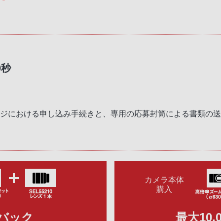
0秒
ージにおける申し込み手続きと、専用の応募封筒による書類の
カメラ本体
購入
ュバック
最大10