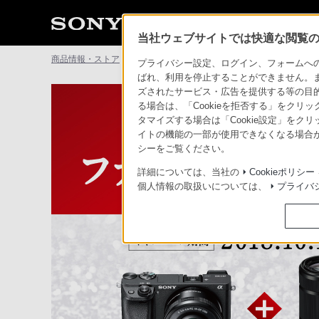
当社ウェブサイトでは快適な閲覧のた
商品情報・ストア
こども撮りはαにおまかせ ファミリーαウイン
プライバシー設定、ログイン、フォームへの入
ばれ、利用を停止することができません。
ズされたサービス・広告を提供する等の目的の
る場合は、「Cookieを拒否する」をクリッ
タマイズする場合は「Cookie設定」をク
イトの機能の一部が使用できなくなる場合が
シーをご覧ください。
詳細については、当社の
Cookieポリシー
個人情報の取扱いについては、
プライバ