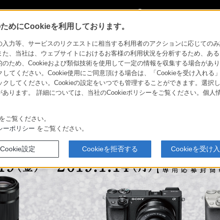
My Sonyに
サインイン
サインインす
めにCookieを利用しております。
ターキャンペーン
力等、サービスのリクエストに相当する利用者のアクションに応じてのみ設定され
また、当社は、ウェブサイトにおけるお客様の利用状況を分析するため、ある
ため、Cookieおよび類似技術を使用して一定の情報を収集する場合がありま
クしてください。Cookie使用にご同意頂ける場合は、「Cookieを受け入れる
リックしてください。Cookieの設定をいつでも管理することができます。選択し
あります。 詳細については、当社のCookieポリシーをご覧ください。個
をご覧ください。
シーポリシー
をご覧ください。
Cookie設定
Cookieを拒否する
Cookieを受け