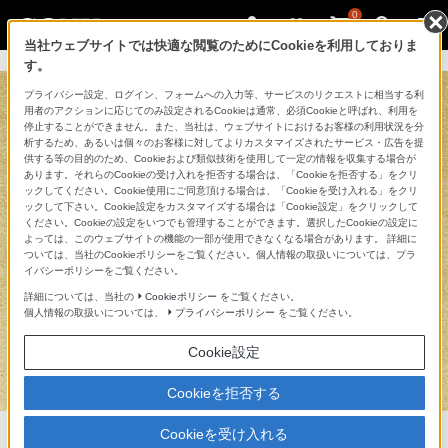
0
当社ウェブサイトでは快適な閲覧のためにCookieを利用しておりま
す。
プライバシー設定、ログイン、フォームへの入力等、サービスのリクエストに相当する利
用者のアクションに応じてのみ設定されるCookieは通常、必須Cookieと呼ばれ、利用を
停止することができません。また、当社は、ウェブサイトにおけるお客様の利用状況を分
析するため、あるいは個々のお客様に対してよりカスタマイズされたサービス・広告を提
供する等の目的のため、Cookieおよび類似技術を使用して一定の情報を収集する場合が
あります。それらのCookieの受け入れを拒否する場合は、「Cookieを拒否する」をクリ
ックしてください。Cookie使用にご同意頂ける場合は、「Cookieを受け入れる」をクリ
ックして下さい。Cookie設定をカスタマイズする場合は「Cookie設定」をクリックして
ください。Cookieの設定をいつでも管理することができます。選択したCookieの設定に
よっては、このウェブサイトの機能の一部が使用できなくなる場合があります。 詳細に
ついては、当社のCookieポリシーをご覧ください。個人情報の取扱いについては、プラ
イバシーポリシーをご覧ください。
詳細については、当社の
Cookieポリシー
をご覧ください。
個人情報の取扱いについては、
プライバシーポリシー
をご覧ください。
Cookie設定
Cookieを拒否する
Cookieを受け入れる