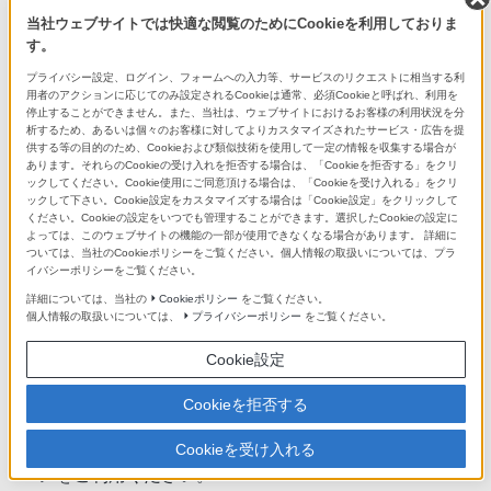
受け取り方法は
こちら
当社ウェブサイトでは快適な閲覧のためにCookieを利用しておりま
※ご案内メールは、応募締切後2～3カ月を目途にお
す。
送りします。
プライバシー設定、ログイン、フォームへの入力等、サービスのリクエストに相当する利
※複数応募された場合はキャッシュバック金額を合計
用者のアクションに応じてのみ設定されるCookieは通常、必須Cookieと呼ばれ、利用を
停止することができません。また、当社は、ウェブサイトにおけるお客様の利用状況を分
して受け取りのご案内メールをお送りします。
析するため、あるいは個々のお客様に対してよりカスタマイズされたサービス・広告を提
※キャッシュバックは、GMOペイメントゲートウェ
供する等の目的のため、Cookieおよび類似技術を使用して一定の情報を収集する場合が
あります。それらのCookieの受け入れを拒否する場合は、「Cookieを拒否する」をクリ
イ株式会社の「GMO-PG 送金サービス」を利用しま
ックしてください。Cookie使用にご同意頂ける場合は、「Cookieを受け入れる」をクリ
す。
ックして下さい。Cookie設定をカスタマイズする場合は「Cookie設定」をクリックして
ください。Cookieの設定をいつでも管理することができます。選択したCookieの設定に
※受け取り手続きには期限があります。ご案内メール
よっては、このウェブサイトの機能の一部が使用できなくなる場合があります。 詳細に
ついては、当社のCookieポリシーをご覧ください。個人情報の取扱いについては、プラ
に記載されている期限内にお手続きください。
イバシーポリシーをご覧ください。
※キャッシュバックは、国内の金融機関口座への振り
詳細については、当社の
Cookieポリシー
をご覧ください。
込み、またはセブン銀行ATM での受け取りとなりま
個人情報の取扱いについては、
プライバシーポリシー
をご覧ください。
す。
Cookie設定
※キャッシュバック金額が10万円を超える場合、セ
ブン銀行ATM での受け取りはできません。
Cookieを拒否する
※受け取り手続きはフィーチャーフォンには対応して
おりません。パソコン・タブレット・スマートフォ
Cookieを受け入れる
ンをご利用ください。