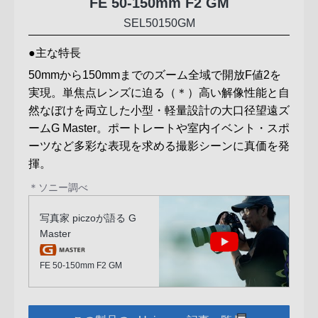
FE 50-150mm F2 GM
SEL50150GM
主な特長
50mmから150mmまでのズーム全域で開放F値2を
実現。単焦点レンズに迫る（＊）高い解像性能と自
然なぼけを両立した小型・軽量設計の大口径望遠ズ
ームG Master。ポートレートや室内イベント・スポ
ーツなど多彩な表現を求める撮影シーンに真価を発
揮。
＊ソニー調べ
写真家 piczoが語る G
Master
FE 50-150mm F2 GM