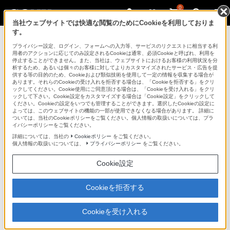
0
当社ウェブサイトでは快適な閲覧のためにCookieを利用しておりま
す。
SDM-S51
>
主な仕様
プライバシー設定、ログイン、フォームへの入力等、サービスのリクエストに相当する利
用者のアクションに応じてのみ設定されるCookieは通常、必須Cookieと呼ばれ、利用を
コンピューターディスプレイ
停止することができません。また、当社は、ウェブサイトにおけるお客様の利用状況を分
析するため、あるいは個々のお客様に対してよりカスタマイズされたサービス・広告を提
供する等の目的のため、Cookieおよび類似技術を使用して一定の情報を収集する場合が
あります。それらのCookieの受け入れを拒否する場合は、「Cookieを拒否する」をクリ
ックしてください。Cookie使用にご同意頂ける場合は、「Cookieを受け入れる」をクリ
SDM-S51
ックして下さい。Cookie設定をカスタマイズする場合は「Cookie設定」をクリックして
ください。Cookieの設定をいつでも管理することができます。選択したCookieの設定に
よっては、このウェブサイトの機能の一部が使用できなくなる場合があります。 詳細に
15型TFT液晶カラーコンピューターディスプレイ
SDM-S51
ついては、当社のCookieポリシーをご覧ください。個人情報の取扱いについては、プラ
イバシーポリシーをご覧ください。
詳細については、当社の
Cookieポリシー
をご覧ください。
個人情報の取扱いについては、
プライバシーポリシー
をご覧ください。
主な仕様
Cookie設定
仕様を比較する
Cookieを拒否する
仕様表
Cookieを受け入れる
液晶パネル
サイズ
15型（CRT17型相当）