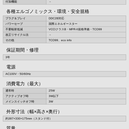
付加機能
－
各種エルゴノミックス・環境・安全規格
プラグ＆プレイ
DDC2B対応
パワーセーブ
国際エネルギースター
不要輻射低減
VCCIクラスB・MPR-II規格準拠・TCO99
改正リサイクル法
－
その他
TCO99、eco info
保証期間・修理
3年
電源
AC100V・50/60Hz
消費電力（最大）
通常時
25W
アクティブオフ時
3W以下
メインスイッチオフ時
3W
外形寸法（幅×高さ×奥行）
約387×330×175mm（スタンド付）
質量