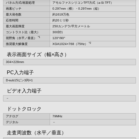
パネル方式/画面処理
アモルファスシリコンTFT方式（a-Si TFT）
画素ピッチ
0.297mm（横）・0.297mm（縦）
最大発色数
約1619万色
応答時間
約20ミリ秒
最大画面輝度
250カンデラ/平方メートル
コントラスト比（最大）
300対1
*1
視野角（水平／垂直）
120°/90°
*2
推奨最大解像度
XGA1024×768（75Hz）
表示画面サイズ（幅×高さ）
304×228mm
PC入力端子
D-sub15ピン3列×1
ビデオ入力端子
－
ドットクロック
アナログ
79MHz
デジタル
－
走査周波数（水平／垂直）