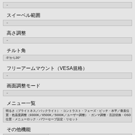
－
スイーベル範囲
－
高さ調整
－
チルト角
-5°から30°
フリーアームマウント（VESA規格）
－
画面調整モード
－
メニュー一覧
明るさ（ブライトネス／バックライト）・コントラスト・フェーズ・ピッチ・水平／垂直位
置・色温度調整（9300K／6500K／5000K／ユーザー調整）・ガンマ調整・言語切換・OSD
位置・メニューロック・パワーセーブ設定・リセット
その他機能