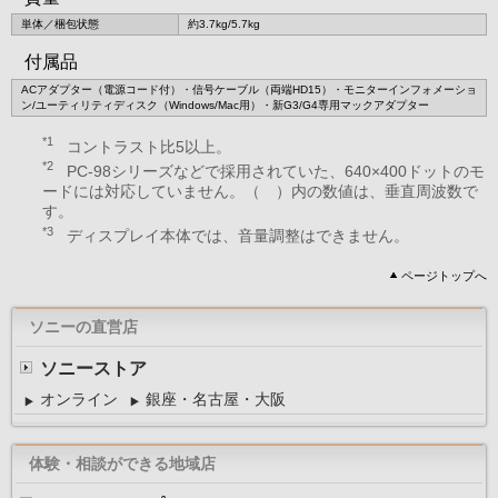
単体／梱包状態
約3.7kg/5.7kg
付属品
ACアダプター（電源コード付）・信号ケーブル（両端HD15）・モニターインフォメーショ
ン/ユーティリティディスク（Windows/Mac用）・新G3/G4専用マックアダプター
*1
コントラスト比5以上。
*2
PC-98シリーズなどで採用されていた、640×400ドットのモ
ードには対応していません。（ ）内の数値は、垂直周波数で
す。
*3
ディスプレイ本体では、音量調整はできません。
ページトップへ
ソニーの直営店
ソニーストア
オンライン
銀座・名古屋・大阪
体験・相談ができる地域店