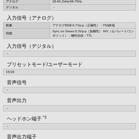
アナログ
28-60.2kHz/48-75Hz
デジタル
－
入力信号（アナログ）
映像
アナログRGB:0.7Vp-p（正極性）・75Ω終端
Sync on Green:0.3Vp-p（負極性） H/V（セパレート/コン
同期
ポジット）：極性自由・TTL
入力信号（デジタル）
－
プリセットモード/ユーザーモード
15/18
音声信号
－
音声出力
－
*3
ヘッドホン端子
－
音声出力端子