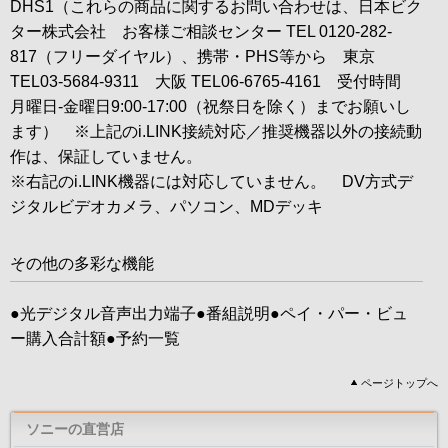
DHS1（これらの商品に関するお問い合わせは、日本ビク
ター株式会社 お客様ご相談センター TEL 0120-282-
817（フリーダイヤル）、携帯・PHS等から 東京
TEL03-5684-9311 大阪 TEL06-6765-4161 受付時間
月曜日-金曜日9:00-17:00（祝祭日を除く）までお願いし
ます） ※上記のi.LINK接続対応／推奨機器以外の接続動
作は、保証していません。
※右記のi.LINK機器には対応していません。 DV方式デ
ジタルビデオカメラ、パソコン、MDデッキ
その他の多彩な機能
●光デジタル音声出力端子●番組説明●ペイ・パー・ビュ
ー購入合計額●予約一覧
ページトップへ
ソニーの直営店