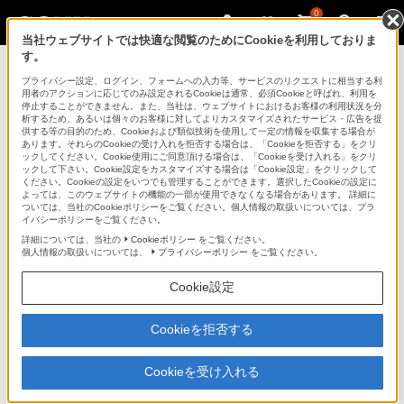
0
当社ウェブサイトでは快適な閲覧のためにCookieを利用しておりま
す。
DST-TX1
>
商品の特長
プライバシー設定、ログイン、フォームへの入力等、サービスのリクエストに相当する利
用者のアクションに応じてのみ設定されるCookieは通常、必須Cookieと呼ばれ、利用を
デジタルCSチューナー
停止することができません。また、当社は、ウェブサイトにおけるお客様の利用状況を分
析するため、あるいは個々のお客様に対してよりカスタマイズされたサービス・広告を提
サイトマップ
供する等の目的のため、Cookieおよび類似技術を使用して一定の情報を収集する場合が
あります。それらのCookieの受け入れを拒否する場合は、「Cookieを拒否する」をクリ
ックしてください。Cookie使用にご同意頂ける場合は、「Cookieを受け入れる」をクリ
DST-TX1
ックして下さい。Cookie設定をカスタマイズする場合は「Cookie設定」をクリックして
ください。Cookieの設定をいつでも管理することができます。選択したCookieの設定に
よっては、このウェブサイトの機能の一部が使用できなくなる場合があります。 詳細に
地上・ BS・110度CSデジタルハイビジョンチューナー
DST-TX1
ついては、当社のCookieポリシーをご覧ください。個人情報の取扱いについては、プラ
イバシーポリシーをご覧ください。
詳細については、当社の
Cookieポリシー
をご覧ください。
個人情報の取扱いについては、
プライバシーポリシー
をご覧ください。
商品の特長
Cookie設定
地上デジタルの放送サービス、BS・110度CSデジタルに
Cookieを拒否する
対応。
Cookieを受け入れる
高画質・高精細な映像が楽しめるハイビジョン放送をは