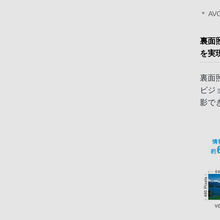
＊ AV
裏面
を実
裏面
ビジ
影で