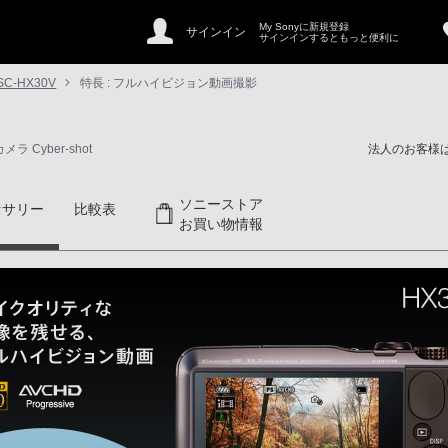
My Sonyに新規登録
サインイン
サインインするともっと便利に
SC-HX30V
特長 : フルハイビジョン動画撮影
 Cyber-shot
法人のお客様
ソニーストア
セサリー
比較表
お買い物情報