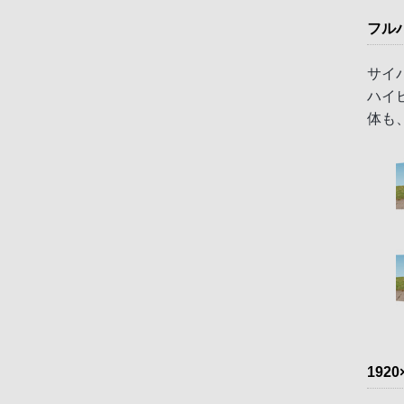
フル
サイ
ハイ
体も
192