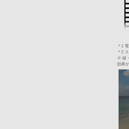
＊1 
＊2 
※ 
効果