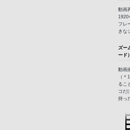
動画
192
フレ
きな
ズー
ード
動画
（＊
るこ
コだ
持っ