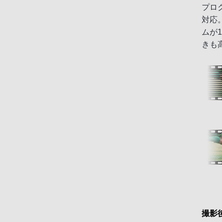
プログ
対応
ムが
きも
撮影