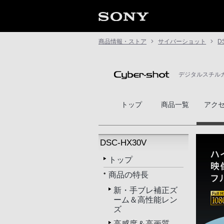
商品情報・ストア
サイバーショット
D
デジタルスチルカメラ
トップ
商品一覧
アク
DSC-HX30V
トップ
商品の特長
新・手ブレ補正ズ
ーム＆高性能レン
ズ
高感度＆高画質