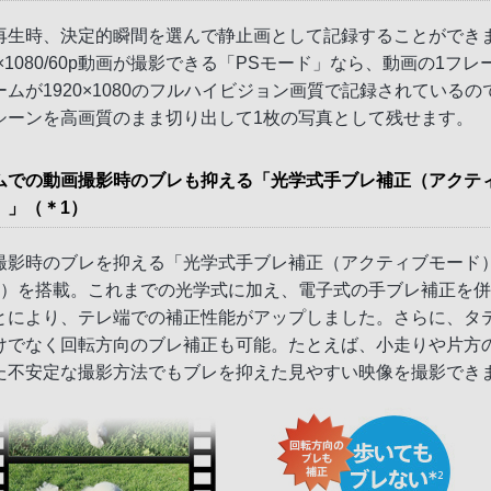
再生時、決定的瞬間を選んで静止画として記録することができ
0×1080/60p動画が撮影できる「PSモード」なら、動画の1フレ
ームが1920×1080のフルハイビジョン画質で記録されているの
シーンを高画質のまま切り出して1枚の写真として残せます。
ムでの動画撮影時のブレも抑える「光学式手ブレ補正（アクテ
）」（＊1）
撮影時のブレを抑える「光学式手ブレ補正（アクティブモード
1）を搭載。これまでの光学式に加え、電子式の手ブレ補正を
とにより、テレ端での補正性能がアップしました。さらに、タ
けでなく回転方向のブレ補正も可能。たとえば、小走りや片方
た不安定な撮影方法でもブレを抑えた見やすい映像を撮影でき