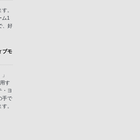
ます。
ーム1
で、好
ィブモ
）」
併用す
テ・ヨ
の手で
ます。