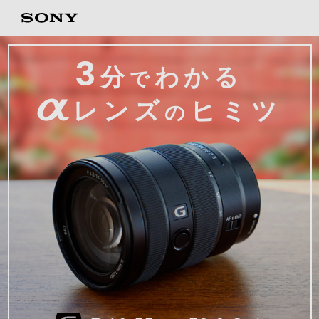
3
分
わかる
で
α
レンズ
ヒミツ
の