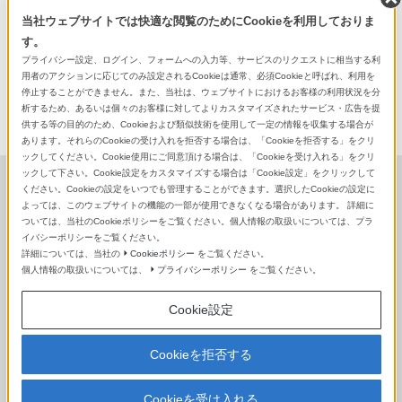
他のαレンズもご紹介しています。
当社ウェブサイトでは快適な閲覧のためにCookieを利用しておりま
す。
プライバシー設定、ログイン、フォームへの入力等、サービスのリクエストに相当する利
3分でわかるαレンズのヒミツ
用者のアクションに応じてのみ設定されるCookieは通常、必須Cookieと呼ばれ、利用を
一覧はこちら
停止することができません。また、当社は、ウェブサイトにおけるお客様の利用状況を分
析するため、あるいは個々のお客様に対してよりカスタマイズされたサービス・広告を提
供する等の目的のため、Cookieおよび類似技術を使用して一定の情報を収集する場合が
あります。それらのCookieの受け入れを拒否する場合は、「Cookieを拒否する」をクリ
ックしてください。Cookie使用にご同意頂ける場合は、「Cookieを受け入れる」をクリ
ックして下さい。Cookie設定をカスタマイズする場合は「Cookie設定」をクリックして
ください。Cookieの設定をいつでも管理することができます。選択したCookieの設定に
リクエストも募集中
よっては、このウェブサイトの機能の一部が使用できなくなる場合があります。 詳細に
ついては、当社のCookieポリシーをご覧ください。個人情報の取扱いについては、プラ
お届けした内容に関して皆様のご意見・ご感想をお聞か
イバシーポリシーをご覧ください。
詳細については、当社の
Cookieポリシー
をご覧ください。
せください。
また、レンズについての疑問や知りたいテ
個人情報の取扱いについては、
プライバシーポリシー
をご覧ください。
ーマ、特集してほしいレンズなども教えてください。
い
ただいたご意見は今後の企画に役立たせていただきま
Cookie設定
す。
Cookieを拒否する
リクエスト・ご意見はこちらから
Cookieを受け入れる