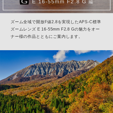
E 16-55mm F2.8 G
編
ズーム全域で開放F値2.8を実現した
APS-C標準
ズームレンズ E 16-55mm F2.8 Gの
魅力をオー
ナー様の作品とともにご案内します。