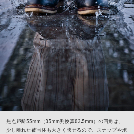
焦点距離55mm（35mm判換算82.5mm）の画角は、
少し離れた被写体も大きく映せるので、
スナップやポ