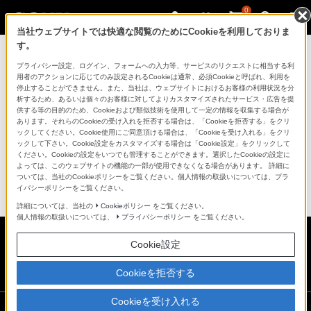
0
当社ウェブサイトでは快適な閲覧のためにCookieを利用しておりま
す。
マイページ
プライバシー設定、ログイン、フォームへの入力等、サービスのリクエストに相当する利
用者のアクションに応じてのみ設定されるCookieは通常、必須Cookieと呼ばれ、利用を
停止することができません。また、当社は、ウェブサイトにおけるお客様の利用状況を分
析するため、あるいは個々のお客様に対してよりカスタマイズされたサービス・広告を提
供する等の目的のため、Cookieおよび類似技術を使用して一定の情報を収集する場合が
あります。それらのCookieの受け入れを拒否する場合は、「Cookieを拒否する」をクリ
データの取得に失敗しました。しばらく経ってからペ
ックしてください。Cookie使用にご同意頂ける場合は、「Cookieを受け入れる」をクリ
ージを更新してください
ックして下さい。Cookie設定をカスタマイズする場合は「Cookie設定」をクリックして
ください。Cookieの設定をいつでも管理することができます。選択したCookieの設定に
よっては、このウェブサイトの機能の一部が使用できなくなる場合があります。 詳細に
ついては、当社のCookieポリシーをご覧ください。個人情報の取扱いについては、プラ
イバシーポリシーをご覧ください。
詳細については、当社の
Cookieポリシー
をご覧ください。
個人情報の取扱いについては、
プライバシーポリシー
をご覧ください。
Cookie設定
日本
Cookieを拒否する
Cookieを受け入れる
ソニーストアでのお買い物にあたって