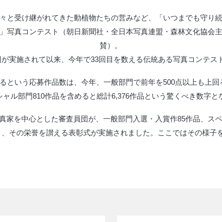
々と受け継がれてきた動植物たちの営みなど、「いつまでも守り
」写真コンテスト（朝日新聞社・全日本写真連盟・森林文化協会
賛）。
1回が実施されて以来、今年で33回目を数える伝統ある写真コンテ
るという応募作品数は、今年、一般部門で前年を500点以上も上回る5
ャル部門810作品を含めると総計6,376作品という驚くべき数字
真家を中心とした審査員団が、一般部門入選・入賞作85作品、スペ
月）、その栄誉を讃える表彰式が実施されました。ここではその様子