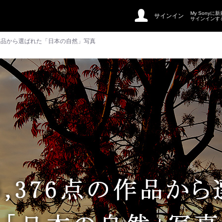
My Sonyに
サインイン
サインインす
の作品から選ばれた「日本の自然」写真