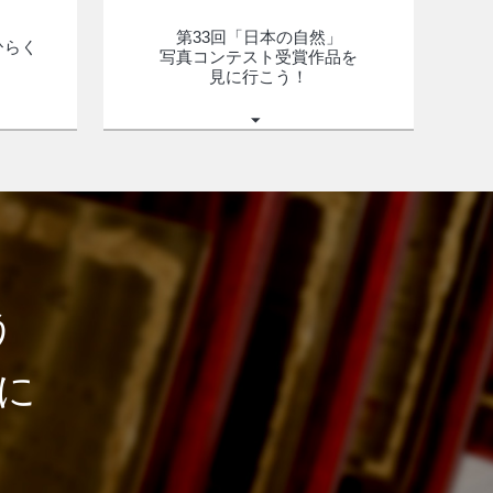
第33回「日本の自然」
ひらく
写真コンテスト
受賞作品を
見に行こう！
」
う
に