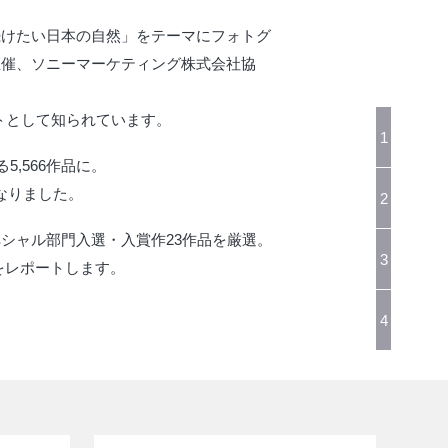
続けたい日本の自然」をテーマにフォトグ
主催、ソニーマーケティング株式会社協
ストとして知られています。
ベテ
1
奥行
,566作品に。
デジ
となりました。
2
感じ
シャル部門入選・入賞作23作品を厳選。
“次
3
をレポートします。
「ソ
第3
4
受賞