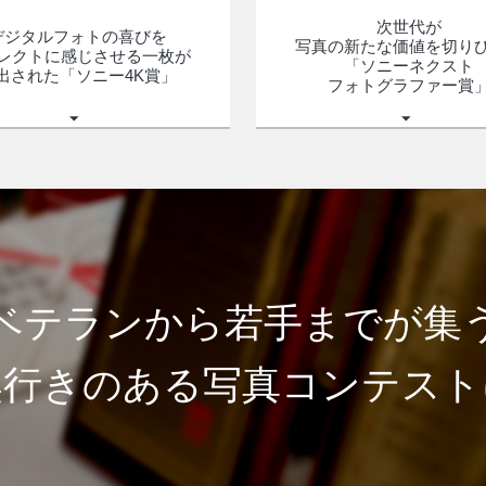
次世代が
デジタルフォトの喜びを
写真の新たな価値を切り
レクトに
感じさせる一枚が
「ソニーネクスト
出された「ソニー4K賞」
フォトグラファー賞
ベテランから若手までが集
奥行きのある写真コンテスト