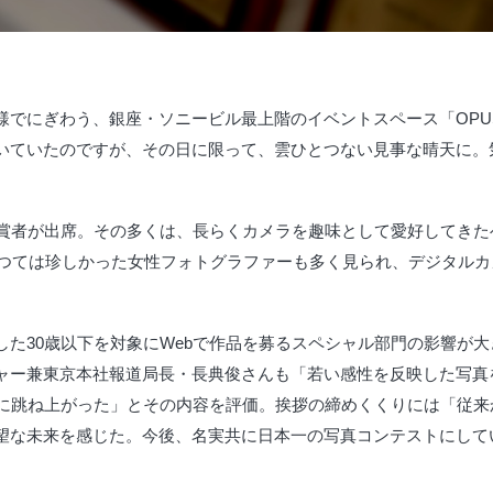
様でにぎわう、銀座・ソニービル最上階のイベントスペース「OPU
いていたのですが、その日に限って、雲ひとつない見事な晴天に。
受賞者が出席。その多くは、長らくカメラを趣味として愛好してき
。かつては珍しかった女性フォトグラファーも多く見られ、デジタル
した30歳以下を対象にWebで作品を募るスペシャル部門の影響が
ャー兼東京本社報道局長・長典俊さんも「若い感性を反映した写真
上に跳ね上がった」とその内容を評価。挨拶の締めくくりには「従
望な未来を感じた。今後、名実共に日本一の写真コンテストにして