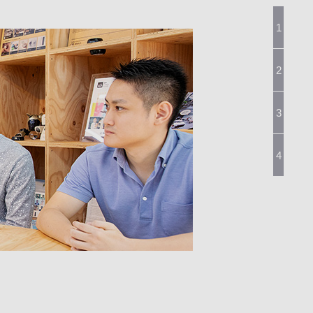
多
1
「
部
イ
2
シ
自
3
家
A
4
さ