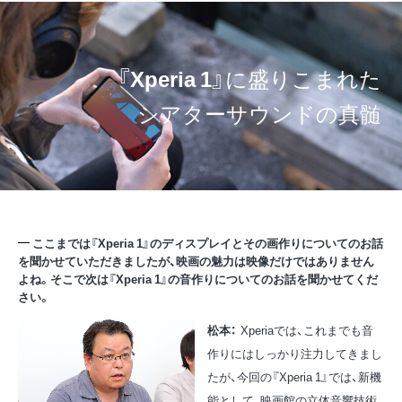
『
Xperia 1
』に盛りこまれた
シアターサウンドの真髄
ここまでは『Xperia 1』のディスプレイとその画作りについてのお話
を聞かせていただきましたが、映画の魅力は映像だけではありません
よね。そこで次は『Xperia 1』の音作りについてのお話を聞かせてくだ
さい。
松本：
Xperiaでは、これまでも音
作りにはしっかり注力してきまし
たが、今回の『Xperia 1』では、新機
能として、映画館の立体音響技術