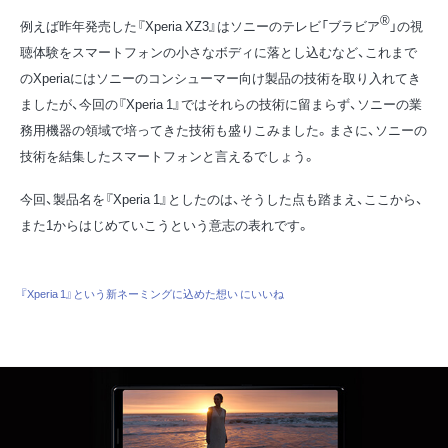
®
例えば昨年発売した『Xperia XZ3』はソニーのテレビ「ブラビア
」の視
聴体験をスマートフォンの小さなボディに落とし込むなど、これまで
のXperiaにはソニーのコンシューマー向け製品の技術を取り入れてき
ましたが、今回の『Xperia 1』ではそれらの技術に留まらず、ソニーの業
務用機器の領域で培ってきた技術も盛りこみました。まさに、ソニーの
技術を結集したスマートフォンと言えるでしょう。
今回、製品名を『Xperia 1』としたのは、そうした点も踏まえ、ここから、
また1からはじめていこうという意志の表れです。
『Xperia 1』という新ネーミングに込めた想い にいいね