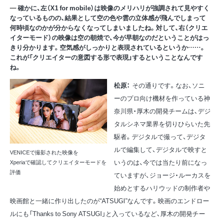
確かに、左（X1 for mobile）は映像のメリハリが強調されて見やすく
なっているものの、結果として空の色や雲の立体感が飛んでしまって
何時頃なのかが分からなくなってしまいましたね。対して、右（クリエ
イターモード）の映像は空の朝焼で、今が早朝なのだということがはっ
きり分かります。空気感がしっかりと表現されているというか……。
これが「クリエイターの意図する形で表現」するということなんです
ね。
松原：
その通りです。なお、ソニ
ーのプロ向け機材を作っている神
奈川県・厚木の開発チームは、デジ
タルシネマ業界を切りひらいた先
駆者。デジタルで撮って、デジタ
ルで編集して、デジタルで映すと
VENICEで撮影された映像を
いうのは、今では当たり前になっ
Xperiaで確認してクリエイターモードを
評価
ていますが、ジョージ・ルーカスを
始めとするハリウッドの制作者や
映画館と一緒に作り出したのが“ATSUGI”なんです。映画のエンドロー
ルにも「Thanks to Sony ATSUGI」と入っているなど、厚木の開発チー