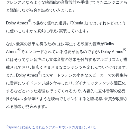
ァレンスとなるような映画館の音響設計を手掛けてきたエンジニアら
と議論しながら突き詰めていきました。
®
Dolby Atmos
は極めて優れた道具。『Xperia 1』では、それをどのよう
に使いこなすかを真剣に考え、実装しています。
なお、最高の効果を得るためには、再生する映画の音声がDolby
®
®
Atmos
でエンコードされている必要があるのですが、Dolby Atmos
にはそうでない音声にも立体音響の効果を付与するアルゴリズムが搭
載されており、幅広くさまざまなコンテンツを楽しんでいただけます。
®
また、Dolby Atmos
はスマートフォンの小さなスピーカーでの再生時
に音声にワイドレンジ感を付与したり、ダイナミックレンジを適正化
するなどといった処理も行ってくれるので、内容的に立体音響の必要
性が薄い、会話劇のような映画でもオンにすると臨場感、音質が改善さ
れる効果が見込めます。
『Xperia 1』に盛りこまれたシアターサウンドの真髄 にいいね