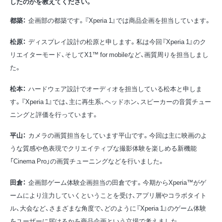
したのかを教えてください。
都築：
企画部の都築です。『Xperia 1』では商品企画を担当しています。
松原：
ディスプレイ設計の松原と申します。私は今回『Xperia 1』のク
リエイターモード、そしてX1™ for mobileなど、画質周りを担当しまし
た。
松本：
ハードウェア設計でオーディオを担当している松本と申しま
す。『Xperia 1』では、主に再生系、ヘッドホン、スピーカーの音質チュー
ニングと評価を行っています。
平山：
カメラの画質担当をしています平山です。今回は主に映画のよ
うな質感や色表現でクリエイティブな撮影体験を楽しめる新機能
「Cinema Pro」の画質チューニングなどを行いました。
田倉：
企画部ゲーム体験企画担当の田倉です。今期からXperia™がゲ
ームにより注力していくということを受け、アプリ層やコラボタイト
ル、大会など、さまざまな角度で、どのように『Xperia 1』のゲーム体験
をユーザーに届けるかを商品企画という立場で考えました。