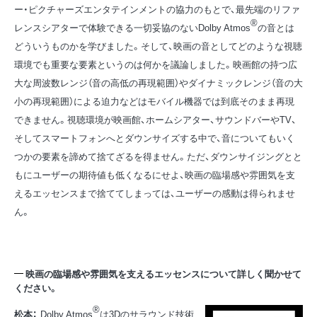
ー・ピクチャーズエンタテインメントの協力のもとで、最先端のリファ
®
レンスシアターで体験できる一切妥協のないDolby Atmos
の音とは
どういうものかを学びました。そして、映画の音としてどのような視聴
環境でも重要な要素というのは何かを議論しました。映画館の持つ広
大な周波数レンジ（音の高低の再現範囲）やダイナミックレンジ（音の大
小の再現範囲）による迫力などはモバイル機器では到底そのまま再現
できません。視聴環境が映画館、ホームシアター、サウンドバーやTV、
そしてスマートフォンへとダウンサイズする中で、音についてもいく
つかの要素を諦めて捨てざるを得ません。ただ、ダウンサイジングとと
もにユーザーの期待値も低くなるにせよ、映画の臨場感や雰囲気を支
えるエッセンスまで捨ててしまっては、ユーザーの感動は得られませ
ん。
映画の臨場感や雰囲気を支えるエッセンスについて詳しく聞かせて
ください。
®
松本：
Dolby Atmos
は3Dのサラウンド技術