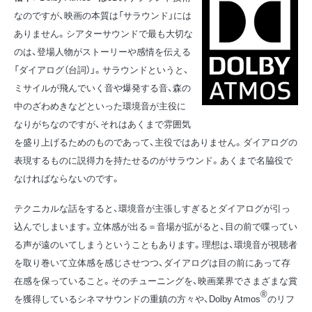
なのですが、映画の本質は「サラウンド」には
ありません。シアターサウンドで最も大切な
のは、登場人物がストーリーや感情を伝える
「ダイアログ（台詞）」。サラウンドというと、
ミサイルが飛んでいく音や爆発する音、森の
中のざわめきなどといった環境音が主役に
なりがちなのですが、それはあくまで雰囲気
を盛り上げるためのものであって、主役ではありません。ダイアログの
表現するものに説得力を持たせるのがサラウンド。あくまで名脇役で
なければならないのです。
テクニカルな話をすると、環境音が主張しすぎるとダイアログが引っ
込んでしまいます。立体感が出る＝音場が拡がると、目の前で喋ってい
る声が遠のいてしまうということもあります。理想は、環境音が視聴者
を取り巻いて立体感を感じさせつつ、ダイアログは目の前にあって存
在感を保っていること。そのチューニングを、映画業界でさまざまな賞
®
を獲得しているシネマサウンドの重鎮の方々や、Dolby Atmos
のリフ