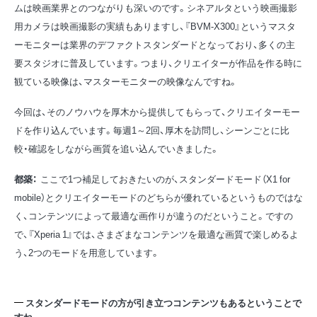
ムは映画業界とのつながりも深いのです。シネアルタという映画撮影
用カメラは映画撮影の実績もありますし、『BVM-X300』というマスタ
ーモニターは業界のデファクトスタンダードとなっており、多くの主
要スタジオに普及しています。つまり、クリエイターが作品を作る時に
観ている映像は、マスターモニターの映像なんですね。
今回は、そのノウハウを厚木から提供してもらって、クリエイターモー
ドを作り込んでいます。毎週1～2回、厚木を訪問し、シーンごとに比
較・確認をしながら画質を追い込んでいきました。
都築：
ここで1つ補足しておきたいのが、スタンダードモード（X1 for
mobile）とクリエイターモードのどちらが優れているというものではな
く、コンテンツによって最適な画作りが違うのだということ。ですの
で、『Xperia 1』では、さまざまなコンテンツを最適な画質で楽しめるよ
う、2つのモードを用意しています。
スタンダードモードの方が引き立つコンテンツもあるということで
すね。