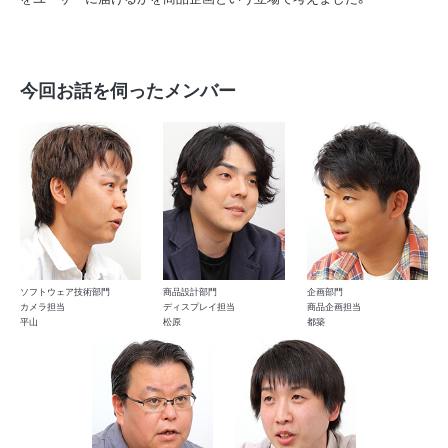
今回お話を伺ったメンバー
ソフトウェア技術部門
商品設計部門
企画部門
カメラ担当
ディスプレイ担当
商品企画担当
平山
松原
都築