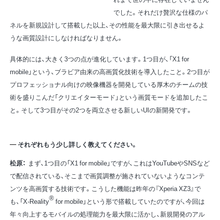
でした。それだけ贅沢な仕様のパ
ネルを新規設計して搭載した以上、その性能を最大限に引き出せるよ
うな画質設計にしなければなりません。
具体的には、大きく3つの点が進化しています。1つ目が、「X1 for
mobile」という、ブラビア由来の高画質化技術を導入したこと。2つ目が
プロフェッショナル向けの映像機器を開発している厚木のチームの技
術を盛りこんだ「クリエイターモード」という画質モードを追加したこ
と。そして3つ目がその2つを両立させる新しいUIの新開発です。
それぞれもう少し詳しく教えてください。
松原：
まず、1つ目の「X1 for mobile」ですが、これはYouTubeやSNSなど
で配信されている、そこまで画質調整が施されていないようなコンテ
ンツを高画質する技術です。こうした機能は昨年の『Xperia XZ3』で
®
も、「X-Reality
for mobile」という形で搭載していたのですが、今回は
年々向上するモバイルの処理能力を最大限に活かし、新規開発のアル