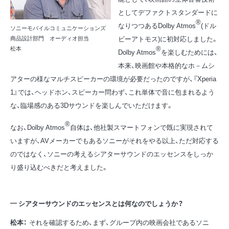
としてデファクトスタンダードに
®
なりつつあるDolby Atmos
(ドル
ソニーモバイルコミュニケーションズ
ビーアトモス)に初対応しました。
商品設計部門 オーディオ担当
®
松本
Dolby Atmos
を楽しむためには、
本来、映画館や本格的なホ－ムシ
アターの様なマルチスピーカーの環境が必要だったのですが、『Xperia
1』では、ヘッドホン、スピーカー問わず、これ単体で音に包まれるよう
な、臨場感のある3Dサウンドを楽しんでいただけます。
®
なお、Dolby Atmos
自体は、他社製スマートフォンで既に実現されて
いますが、AVメーカーでもあるソニーがそれをやる以上、ただ対応する
のではなく、ソニーの考えるシアターサウンドのエッセンスをしっか
り盛り込むべきだと考えました。
シアターサウンドのエッセンスとは何なのでしょうか？
松本：
それを確認するため、まず、グループ内の映画会社であるソニ