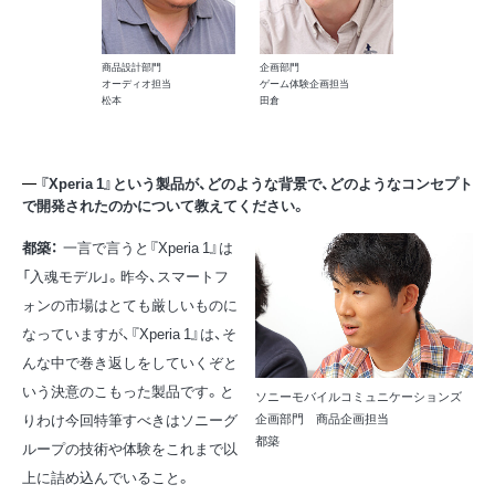
商品設計部門
企画部門
オーディオ担当
ゲーム体験企画担当
松本
田倉
『Xperia 1』という製品が、どのような背景で、どのようなコンセプト
で開発されたのかについて教えてください。
都築：
一言で言うと『Xperia 1』は
「入魂モデル」。昨今、スマートフ
ォンの市場はとても厳しいものに
なっていますが、『Xperia 1』は、そ
んな中で巻き返しをしていくぞと
いう決意のこもった製品です。と
ソニーモバイルコミュニケーションズ
りわけ今回特筆すべきはソニーグ
企画部門 商品企画担当
都築
ループの技術や体験をこれまで以
上に詰め込んでいること。