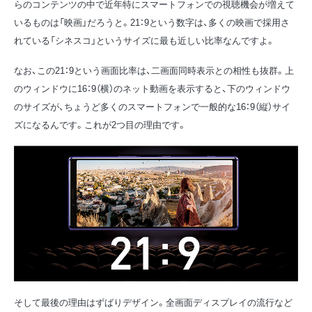
らのコンテンツの中で近年特にスマートフォンでの視聴機会が増えて
いるものは「映画」だろうと。21：9という数字は、多くの映画で採用さ
れている「シネスコ」というサイズに最も近しい比率なんですよ。
なお、この21：9という画面比率は、二画面同時表示との相性も抜群。上
のウィンドウに16：9（横）のネット動画を表示すると、下のウィンドウ
のサイズが、ちょうど多くのスマートフォンで一般的な16：9（縦）サイ
ズになるんです。これが2つ目の理由です。
そして最後の理由はずばりデザイン。全画面ディスプレイの流行など