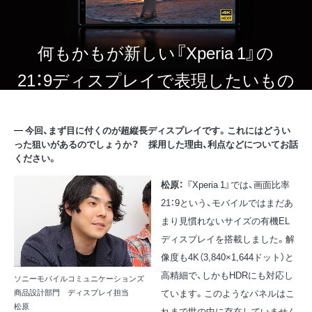
何もかもが新しい『Xperia 1』の
21：9ディスプレイで表現したいもの
今回、まず目に付くのが超縦長ディスプレイです。これにはどうい
った狙いがあるのでしょうか？ 採用した理由、利点などについてお話
ください。
松原：
『Xperia 1』では、画面比率
21：9という、モバイルではまだあ
まり見慣れないサイズの有機EL
ディスプレイを搭載しました。解
像度も4K（3,840×1,644ドット）と
高精細で、しかもHDRにも対応し
ソニーモバイルコミュニケーションズ
ています。このようなパネルはこ
商品設計部門 ディスプレイ担当
松原
れまで世の中に存在していません