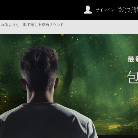
My Sonyに
サインイン
サインインす
まれるような、肌で感じる映画サウンド