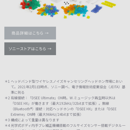
＊1 ヘッドバンド型ワイヤレスノイズキャンセリングヘッドホン市場におい
て。2021年2月1日時点、ソニー調べ、電子情報技術産業協会（JEITA）基
準に則る
＊2 有線接続：「DSEE Ultimate」ON時。W.ミュージック再生時以外は
「DSEE HX」が働きます（最大192kHz/32bitまで拡張）。無線
（Bluetooth®）接続：対応ヘッドホンの「DSEE HX」または「DSEE
Extreme」ON時（最大96kHz/24bitまで拡張）
＊3 構成によって重量は異なります
＊4 光学式ボディ内手ブレ補正機構搭載のフルサイズセンサー搭載デジタル一