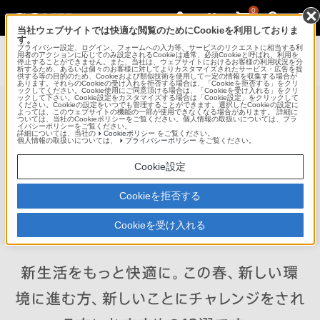
0
当社ウェブサイトでは快適な閲覧のためにCookieを利用しておりま
す。
プライバシー設定、ログイン、フォームへの入力等、サービスのリクエストに相当する利
用者のアクションに応じてのみ設定されるCookieは通常、必須Cookieと呼ばれ、利用を
停止することができません。また、当社は、ウェブサイトにおけるお客様の利用状況を分
析するため、あるいは個々のお客様に対してよりカスタマイズされたサービス・広告を提
供する等の目的のため、Cookieおよび類似技術を使用して一定の情報を収集する場合が
あります。それらのCookieの受け入れを拒否する場合は、「Cookieを拒否する」をクリ
ックしてください。Cookie使用にご同意頂ける場合は、「Cookieを受け入れる」をクリ
ックして下さい。Cookie設定をカスタマイズする場合は「Cookie設定」をクリックして
ください。Cookieの設定をいつでも管理することができます。選択したCookieの設定に
よっては、このウェブサイトの機能の一部が使用できなくなる場合があります。 詳細に
ついては、当社のCookieポリシーをご覧ください。個人情報の取扱いについては、プラ
イバシーポリシーをご覧ください。
詳細については、当社の
Cookieポリシー
をご覧ください。
個人情報の取扱いについては、
プライバシーポリシー
をご覧ください。
Cookie設定
Cookieを拒否する
Cookieを受け入れる