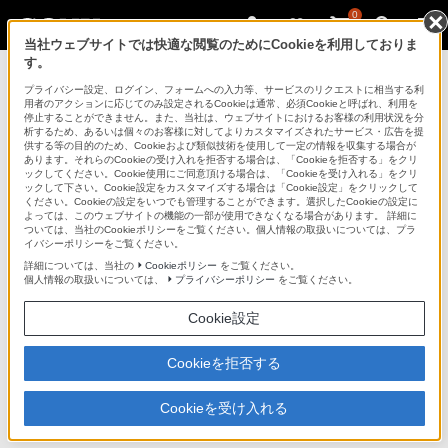
0
当社ウェブサイトでは快適な閲覧のためにCookieを利用しておりま
す。
デジタルビデオカメラ ハンディカム
プライバシー設定、ログイン、フォームへの入力等、サービスのリクエストに相当する利
用者のアクションに応じてのみ設定されるCookieは通常、必須Cookieと呼ばれ、利用を
停止することができません。また、当社は、ウェブサイトにおけるお客様の利用状況を分
析するため、あるいは個々のお客様に対してよりカスタマイズされたサービス・広告を提
DCR-SR220
供する等の目的のため、Cookieおよび類似技術を使用して一定の情報を収集する場合が
あります。それらのCookieの受け入れを拒否する場合は、「Cookieを拒否する」をクリ
ックしてください。Cookie使用にご同意頂ける場合は、「Cookieを受け入れる」をクリ
ックして下さい。Cookie設定をカスタマイズする場合は「Cookie設定」をクリックして
デジタルビデオカメラレコーダー
DCR-SR220
ください。Cookieの設定をいつでも管理することができます。選択したCookieの設定に
よっては、このウェブサイトの機能の一部が使用できなくなる場合があります。 詳細に
ついては、当社のCookieポリシーをご覧ください。個人情報の取扱いについては、プラ
イバシーポリシーをご覧ください。
商品の特長 | ハードディスクに長時間記
詳細については、当社の
Cookieポリシー
をご覧ください。
録
個人情報の取扱いについては、
プライバシーポリシー
をご覧ください。
Cookie設定
次へ
Cookieを拒否する
撮る：60GBのハードディスクに最長41時間
（＊）記録
Cookieを受け入れる
テープやディスクのような記録メディアの交換が不要