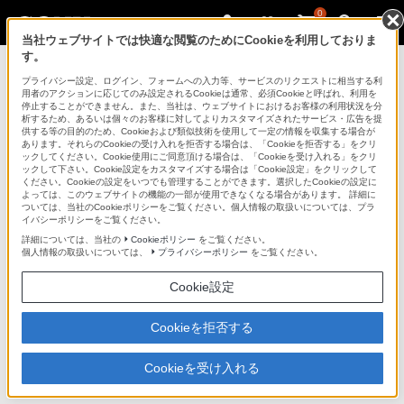
0
当社ウェブサイトでは快適な閲覧のためにCookieを利用しておりま
す。
デジタルビデオカメラ ハンディカム
プライバシー設定、ログイン、フォームへの入力等、サービスのリクエストに相当する利
用者のアクションに応じてのみ設定されるCookieは通常、必須Cookieと呼ばれ、利用を
停止することができません。また、当社は、ウェブサイトにおけるお客様の利用状況を分
析するため、あるいは個々のお客様に対してよりカスタマイズされたサービス・広告を提
DCR-SR65
供する等の目的のため、Cookieおよび類似技術を使用して一定の情報を収集する場合が
あります。それらのCookieの受け入れを拒否する場合は、「Cookieを拒否する」をクリ
ックしてください。Cookie使用にご同意頂ける場合は、「Cookieを受け入れる」をクリ
ックして下さい。Cookie設定をカスタマイズする場合は「Cookie設定」をクリックして
ください。Cookieの設定をいつでも管理することができます。選択したCookieの設定に
よっては、このウェブサイトの機能の一部が使用できなくなる場合があります。 詳細に
ついては、当社のCookieポリシーをご覧ください。個人情報の取扱いについては、プラ
イバシーポリシーをご覧ください。
詳細については、当社の
Cookieポリシー
をご覧ください。
個人情報の取扱いについては、
プライバシーポリシー
をご覧ください。
Cookie設定
撮影や持ち運びに快適な小型・軽量ボディ。40GBハードディスク
に最長約27時間（＊）記録
Cookieを拒否する
デジタルビデオカメラレコーダー
DCR-SR65
Cookieを受け入れる
生産完了