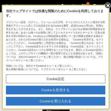
0
当社ウェブサイトでは快適な閲覧のためにCookieを利用しておりま
す。
デジタルビデオカメラ ハンディカム
プライバシー設定、ログイン、フォームへの入力等、サービスのリクエストに相当する利
用者のアクションに応じてのみ設定されるCookieは通常、必須Cookieと呼ばれ、利用を
停止することができません。また、当社は、ウェブサイトにおけるお客様の利用状況を分
析するため、あるいは個々のお客様に対してよりカスタマイズされたサービス・広告を提
HVL-S3D
供する等の目的のため、Cookieおよび類似技術を使用して一定の情報を収集する場合が
あります。それらのCookieの受け入れを拒否する場合は、「Cookieを拒否する」をクリ
ックしてください。Cookie使用にご同意頂ける場合は、「Cookieを受け入れる」をクリ
ックして下さい。Cookie設定をカスタマイズする場合は「Cookie設定」をクリックして
ビデオライト
ください。Cookieの設定をいつでも管理することができます。選択したCookieの設定に
よっては、このウェブサイトの機能の一部が使用できなくなる場合があります。 詳細に
ビデオライト
ついては、当社のCookieポリシーをご覧ください。個人情報の取扱いについては、プラ
HVL-S3D
イバシーポリシーをご覧ください。
詳細については、当社の
Cookieポリシー
をご覧ください。
個人情報の取扱いについては、
プライバシーポリシー
をご覧ください。
生産完了
希望小売価格4,950円(税込)
Cookie設定
Cookieを拒否する
Cookieを受け入れる