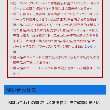
※同一のシリアルナンバーの対象商品に基づくプレゼントキャン
ペーンの応募が複数存在する場合は応募無効となります
※以下に該当する商品は、対象商品であってもプレゼントキャン
ペーンの対象外とさせていただきます。第三者からの譲受品/
返礼品（ふるさと納税など）/アウトレット品/転売目的で購入さ
れた商品/転売または再販売された商品/オークションや個人
売買で購入された商品（中古品または未使用の新古品を含み
ます）/日本国外で購入された商品/輸入品/海外仕様品（オー
バーシーズモデル/ツーリストモデル）海外仕様品は
こちら
※購入品のバーコードに線が記入されているものは転売又は再
販売品の可能性があります
※購入品のバーコードにすでに線が記入されている場合は、
こち
ら
問い合わせ先
お問い合わせの前に「よくある質問」をご確認ください