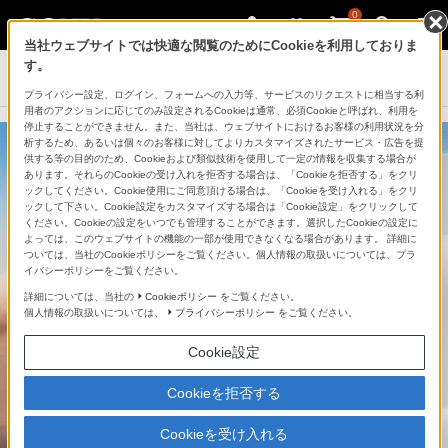
0
当社ウェブサイトでは快適な閲覧のためにCookieを利用しておりま
す。
ヘッドホン
プライバシー設定、ログイン、フォームへの入力等、サービスのリクエストに相当する利
用者のアクションに応じてのみ設定されるCookieは通常、必須Cookieと呼ばれ、利用を
停止することができません。また、当社は、ウェブサイトにおけるお客様の利用状況を分
析するため、あるいは個々のお客様に対してよりカスタマイズされたサービス・広告を提
供する等の目的のため、Cookieおよび類似技術を使用して一定の情報を収集する場合が
あります。それらのCookieの受け入れを拒否する場合は、「Cookieを拒否する」をクリ
ックしてください。Cookie使用にご同意頂ける場合は、「Cookieを受け入れる」をクリ
ックして下さい。Cookie設定をカスタマイズする場合は「Cookie設定」をクリックして
ください。Cookieの設定をいつでも管理することができます。選択したCookieの設定に
よっては、このウェブサイトの機能の一部が使用できなくなる場合があります。 詳細に
ついては、当社のCookieポリシーをご覧ください。個人情報の取扱いについては、プラ
イバシーポリシーをご覧ください。
詳細については、当社の
Cookieポリシー
をご覧ください。
個人情報の取扱いについては、
プライバシーポリシー
をご覧ください。
Cookie設定
Cookieを拒否する
Cookieを受け入れる