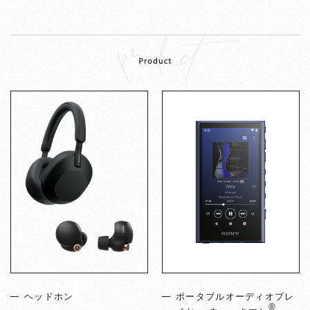
≒JOY 江角怜音 × WH-CH520
ヘッドホン
ポータブルオーディオプレ
®