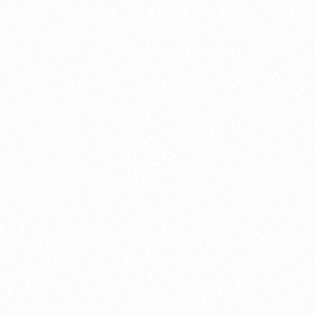
Kucci × WH-1000X M6
奥津マリリ × LinkBuds S