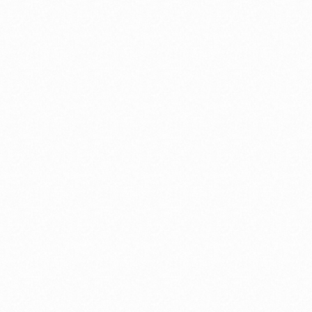
Hana Hope × LinkBuds Fit
NOMELON NOLEMON Vo. みきまりあ