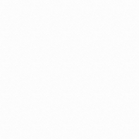
× ULT WEAR
清 竜人 × WF-1000X M5