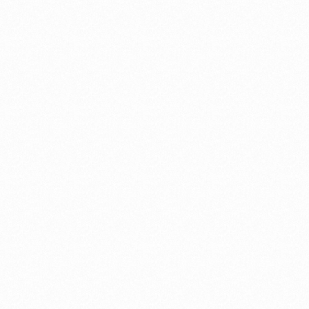
≒JOY 天野香乃愛 × LinkBuds S