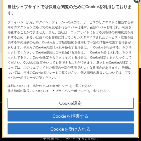
当社ウェブサイトでは快適な閲覧のためにCookieを利用しておりま
ウォークマン専用ヘッドホン
す。
プライバシー設定、ログイン、フォームへの入力等、サービスのリクエストに相当する利
MDR-NWNC33
用者のアクションに応じてのみ設定されるCookieは通常、必須Cookieと呼ばれ、利用を
停止することができません。また、当社は、ウェブサイトにおけるお客様の利用状況を分
析するため、あるいは個々のお客様に対してよりカスタマイズされたサービス・広告を提
ヘッドホンアンプ
供する等の目的のため、Cookieおよび類似技術を使用して一定の情報を収集する場合が
あります。それらのCookieの受け入れを拒否する場合は、「Cookieを拒否する」をクリ
ックしてください。Cookie使用にご同意頂ける場合は、「Cookieを受け入れる」をクリ
ックして下さい。Cookie設定をカスタマイズする場合は「Cookie設定」をクリックして
ください。Cookieの設定をいつでも管理することができます。選択したCookieの設定に
よっては、このウェブサイトの機能の一部が使用できなくなる場合があります。 詳細に
ついては、当社のCookieポリシーをご覧ください。個人情報の取扱いについては、プラ
イバシーポリシーをご覧ください。
日本
詳細については、当社の
Cookieポリシー
をご覧ください。
個人情報の取扱いについては、
プライバシーポリシー
をご覧ください。
Cookie設定
ソニーストアでのお買い物にあたって
Cookieを拒否する
Cookieを受け入れる
会社情報
採用情報
特約店のご案内
ニュースリリース
環境情報
My Sony 利用規約