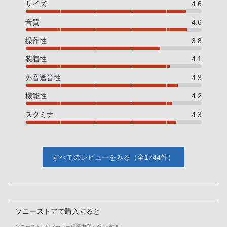
サイズ
4.6
音質
4.6
操作性
3.8
装着性
4.1
外音遮音性
4.3
機能性
4.2
スタミナ
4.3
すべてのレビューをみる（全1744件）
ソニーストアで購入すると
ソニーストアはメーカー保証内容
＜3年＞
付き