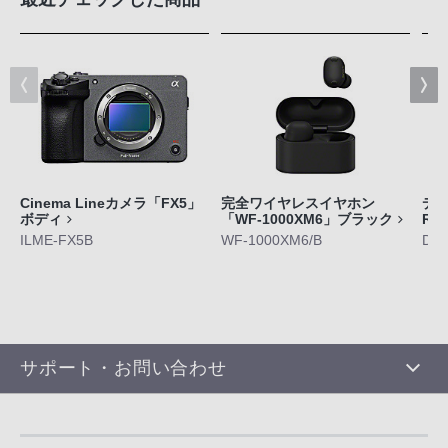
Cinema Lineカメラ「FX5」
完全ワイヤレスイヤホン
デジ
ボディ
「WF-1000XM6」ブラック
RX
ILME-FX5B
WF-1000XM6/B
DS
サポート・お問い合わせ