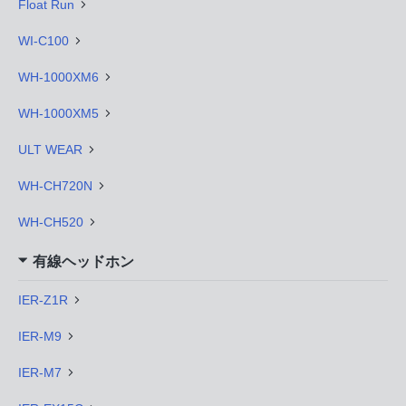
Float Run
WI-C100
WH-1000XM6
WH-1000XM5
ULT WEAR
WH-CH720N
WH-CH520
有線ヘッドホン
IER-Z1R
IER-M9
IER-M7