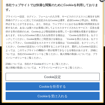
ウォークマン専用ヘッドホン
当社ウェブサイトでは快適な閲覧のためにCookieを利用しておりま
す。
MDR-NWNC33
プライバシー設定、ログイン、フォームへの入力等、サービスのリクエストに相当する利
用者のアクションに応じてのみ設定されるCookieは通常、必須Cookieと呼ばれ、利用を
停止することができません。また、当社は、ウェブサイトにおけるお客様の利用状況を分
ヘッドホンアンプ
析するため、あるいは個々のお客様に対してよりカスタマイズされたサービス・広告を提
供する等の目的のため、Cookieおよび類似技術を使用して一定の情報を収集する場合が
あります。それらのCookieの受け入れを拒否する場合は、「Cookieを拒否する」をクリ
ックしてください。Cookie使用にご同意頂ける場合は、「Cookieを受け入れる」をクリ
ックして下さい。Cookie設定をカスタマイズする場合は「Cookie設定」をクリックして
ください。Cookieの設定をいつでも管理することができます。選択したCookieの設定に
よっては、このウェブサイトの機能の一部が使用できなくなる場合があります。 詳細に
ついては、当社のCookieポリシーをご覧ください。個人情報の取扱いについては、プラ
イバシーポリシーをご覧ください。
日本
詳細については、当社の
Cookieポリシー
をご覧ください。
個人情報の取扱いについては、
プライバシーポリシー
をご覧ください。
ソニーストアでのお買い物にあたって
Cookie設定
Cookieを拒否する
会社情報
採用情報
特約店のご案内
ニュースリリース
Cookieを受け入れる
環境情報
My Sony 利用規約