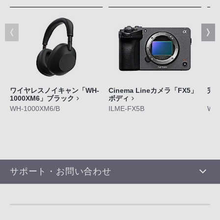
ワイヤレスノイキャン「WH-
Cinema Lineカメラ「FX5」
完
1000XM6」ブラック
ボディ
「W
WH-1000XM6/B
ILME-FX5B
WF-
サポート・お問い合わせ