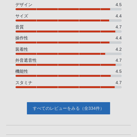
デザイン
4.5
サイズ
4.4
音質
4.7
操作性
4.4
装着性
4.2
外音遮音性
4.7
機能性
4.5
スタミナ
4.7
すべてのレビューをみる（全334件）