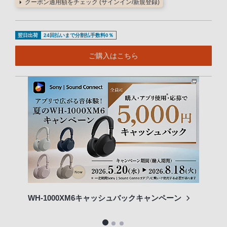
クーポン適用額をチェック (サインイン/新規登録)
翌日出荷
24回払いまで分割払手数料0％
ご購入はこちら
WH-1000XM6キャッシュバックキャンペーン
ソニ