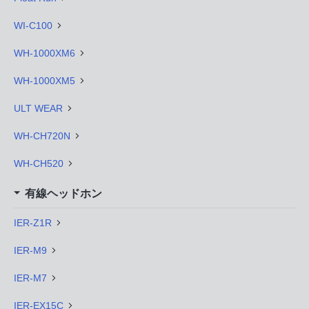
WI-C100
WH-1000XM6
WH-1000XM5
ULT WEAR
WH-CH720N
WH-CH520
有線ヘッドホン
IER-Z1R
IER-M9
IER-M7
IER-EX15C