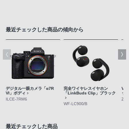
最近チェックした商品の傾向から
デジタル一眼カメラ「α7R
完全ワイヤレスイヤホン
VL
VI」ボディ
「LinkBuds Clip」ブラック
ッ
ILCE-7RM6
ZV-
WF-LC900/B
最近チェックした商品