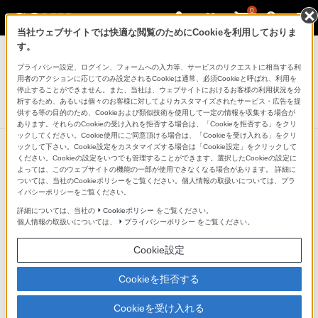
0
当社ウェブサイトでは快適な閲覧のためにCookieを利用しておりま
ヘッドホン
す。
プライバシー設定、ログイン、フォームへの入力等、サービスのリクエストに相当する利
ノイズキャンセリングヘッドホン
用者のアクションに応じてのみ設定されるCookieは通常、必須Cookieと呼ばれ、利用を
MDR-NC300D
停止することができません。また、当社は、ウェブサイトにおけるお客様の利用状況を分
析するため、あるいは個々のお客様に対してよりカスタマイズされたサービス・広告を提
生産完了
DISCONTINUED
供する等の目的のため、Cookieおよび類似技術を使用して一定の情報を収集する場合が
あります。それらのCookieの受け入れを拒否する場合は、「Cookieを拒否する」をクリ
ックしてください。Cookie使用にご同意頂ける場合は、「Cookieを受け入れる」をクリ
ックして下さい。Cookie設定をカスタマイズする場合は「Cookie設定」をクリックして
ください。Cookieの設定をいつでも管理することができます。選択したCookieの設定に
よっては、このウェブサイトの機能の一部が使用できなくなる場合があります。 詳細に
ついては、当社のCookieポリシーをご覧ください。個人情報の取扱いについては、プラ
イバシーポリシーをご覧ください。
詳細については、当社の
Cookieポリシー
をご覧ください。
個人情報の取扱いについては、
プライバシーポリシー
をご覧ください。
Cookie設定
Cookieを拒否する
Cookieを受け入れる