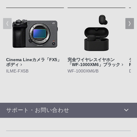
Cinema Lineカメラ「FX5」
完全ワイヤレスイヤホン
デジ
ボディ
「WF-1000XM6」ブラック
RX
ILME-FX5B
WF-1000XM6/B
DS
サポート・お問い合わせ