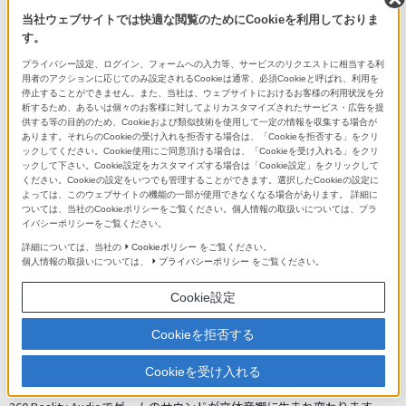
当社ウェブサイトでは快適な閲覧のためにCookieを利用しておりま
QRコードをスキャンして
す。
アプリをダウンロード
してください
プライバシー設定、ログイン、フォームへの入力等、サービスのリクエストに相当する利
用者のアクションに応じてのみ設定されるCookieは通常、必須Cookieと呼ばれ、利用を
停止することができません。また、当社は、ウェブサイトにおけるお客様の利用状況を分
析するため、あるいは個々のお客様に対してよりカスタマイズされたサービス・広告を提
供する等の目的のため、Cookieおよび類似技術を使用して一定の情報を収集する場合が
あります。それらのCookieの受け入れを拒否する場合は、「Cookieを拒否する」をクリ
ックしてください。Cookie使用にご同意頂ける場合は、「Cookieを受け入れる」をクリ
ックして下さい。Cookie設定をカスタマイズする場合は「Cookie設定」をクリックして
ください。Cookieの設定をいつでも管理することができます。選択したCookieの設定に
よっては、このウェブサイトの機能の一部が使用できなくなる場合があります。 詳細に
ついては、当社のCookieポリシーをご覧ください。個人情報の取扱いについては、プラ
イバシーポリシーをご覧ください。
詳細については、当社の
Cookieポリシー
をご覧ください。
個人情報の取扱いについては、
プライバシーポリシー
をご覧ください。
Cookie設定
Cookieを拒否する
ゲームで体感する360 Reality Audio
Cookieを受け入れる