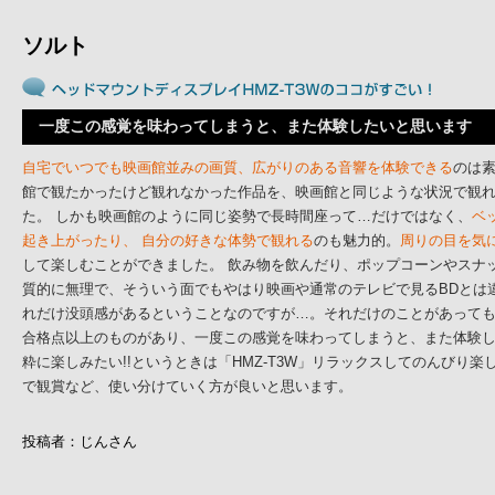
ソルト
一度この感覚を味わってしまうと、また体験したいと思います
自宅でいつでも映画館並みの画質、広がりのある音響を体験できる
のは素
館で観たかったけど観れなかった作品を、映画館と同じような状況で観
た。 しかも映画館のように同じ姿勢で長時間座って…だけではなく、
ベ
起き上がったり、 自分の好きな体勢で観れる
のも魅力的。
周りの目を気
して楽しむことができました。 飲み物を飲んだり、ポップコーンやスナ
質的に無理で、そういう面でもやはり映画や通常のテレビで見るBDとは
れだけ没頭感があるということなのですが…。それだけのことがあって
合格点以上のものがあり、一度この感覚を味わってしまうと、また体験し
粋に楽しみたい!!というときは「HMZ-T3W」リラックスしてのんびり楽
で観賞など、使い分けていく方が良いと思います。
投稿者：じんさん