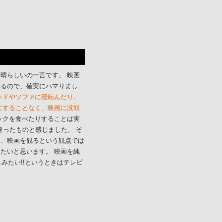
晴らしいの一言です。 映画
れるので、確実にハマりまし
ッドやソファに寝転んだり、
にすることなく、映画に没頭
ックを食べたりすることは実
違ったものと感じました。 そ
も、映画を観るという観点では
たいと思います。 映画を純
しみたい!!というときはテレビ