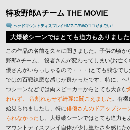
特攻野郎Aチーム THE MOVIE
大爆破シーンではとても迫力もありました
この作品の名前を久々に聞きました。子供の頃から
野郎Aチーム。 役者さんが変わってしまい(お亡
優さんがいらっしゃるので・・・)とても残念でし
ではの百戦錬磨な感じが良かったです。特に、ヘ
つシーンなどでは両スピーカーからとても大きな
わらず、 音割れもせず綺麗に聞こえました
。有機
始見られましたし、特に
俳優さんのドアップシー
られなかった
し、大爆破シーンではとても迫力もあ
マウントディスプレイ自体が少し重たさを感じた