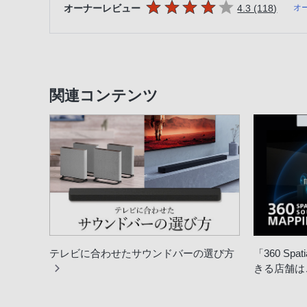
5つの星のうち
件のレ
オーナーレビュー
4.3 (118
)
オ
関連コンテンツ
テレビに合わせたサウンドバーの選び方
「360 Spat
きる店舗は