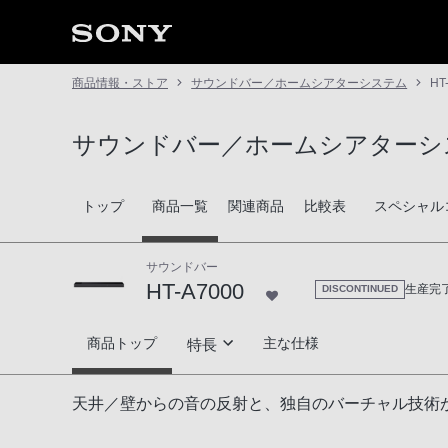
商品情報・ストア
サウンドバー／ホームシアターシステム
HT
サウンドバー／ホームシアターシ
トップ
商品一覧
関連商品
比較表
スペシャル
サウンドバー
HT-A7000
生産完
DISCONTINUED
HT-A7000
商品トップ
主な仕様
特長
高音質技術
天井／壁からの音の反射と、独自のバーチャル技術が進
ワイヤレスで楽しむ