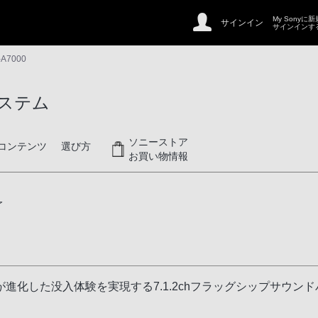
My Sonyに
サインイン
サインインす
-A7000
ステム
ソニーストア
コンテンツ
選び方
お買い物情報
了
化した没入体験を実現する7.1.2chフラッグシップサウンド