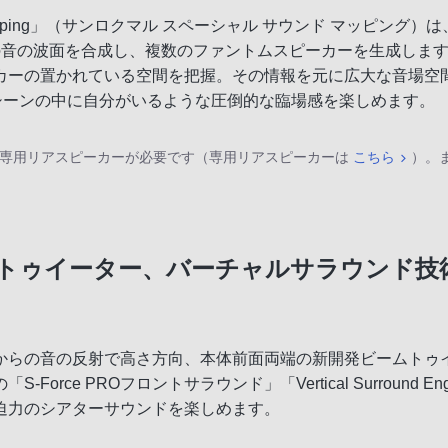
d Mapping」（サンロクマル スペーシャル サウンド マッピング
の音の波面を合成し、複数のファントムスピーカーを生成しま
カーの置かれている空間を把握。その情報を元に広大な音場空
シーンの中に自分がいるような圧倒的な臨場感を楽しめます。
る場合は、別売専用リアスピーカーが必要です（専用リアスピーカーは
こちら
）。
トゥイーター、バーチャルサラウンド技
からの音の反射で高さ方向、本体前面両端の新開発ビームトゥ
rce PROフロントサラウンド」「Vertical Surround
迫力のシアターサウンドを楽しめます。