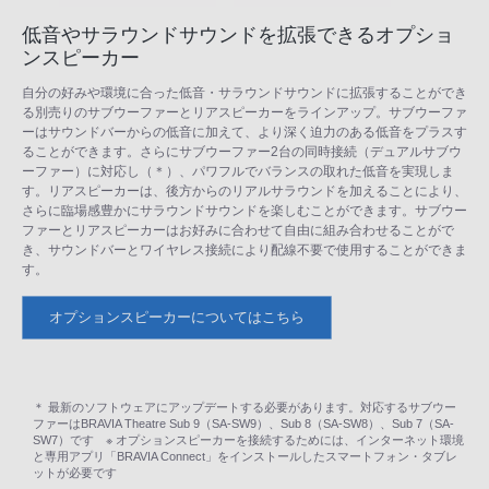
低音やサラウンドサウンドを拡張できるオプショ
ンスピーカー
自分の好みや環境に合った低音・サラウンドサウンドに拡張することができ
る別売りのサブウーファーとリアスピーカーをラインアップ。サブウーファ
ーはサウンドバーからの低音に加えて、より深く迫力のある低音をプラスす
ることができます。さらにサブウーファー2台の同時接続（デュアルサブウ
ーファー）に対応し（＊）、パワフルでバランスの取れた低音を実現しま
す。リアスピーカーは、後方からのリアルサラウンドを加えることにより、
さらに臨場感豊かにサラウンドサウンドを楽しむことができます。サブウー
ファーとリアスピーカーはお好みに合わせて自由に組み合わせることがで
き、サウンドバーとワイヤレス接続により配線不要で使用することができま
す。
オプションスピーカーについてはこちら
＊ 最新のソフトウェアにアップデートする必要があります。対応するサブウー
ファーはBRAVIA Theatre Sub 9（SA-SW9）、Sub 8（SA-SW8）、Sub 7（SA-
SW7）です ※ オプションスピーカーを接続するためには、インターネット環境
と専用アプリ「BRAVIA Connect」をインストールしたスマートフォン・タブレ
ットが必要です