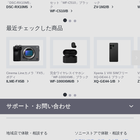
ック
「DSC-RX10M5」
セット「WF-C510」ブラッ
「
ZV-1M2/B
DSC-RX10M5
ク
W
WF-C510/B
最近チェックした商品
V
Cinema Lineカメラ「FX5」
完全ワイヤレスイヤホン
Xperia 1 VIII SIMフリー
ボディ
「WF-1000XM6」ブラック
XQ-GE44-1 ブラック
Z
ILME-FX5B
WF-1000XM6/B
XQ-GE44-1/B
サポート・お問い合わせ
地域店で体験・相談する
ソニーストアで体験・相談する