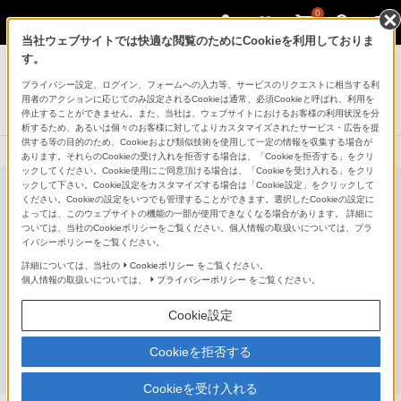
0
当社ウェブサイトでは快適な閲覧のためにCookieを利用しておりま
サウンドバー／ホームシアターシステム
す。
プライバシー設定、ログイン、フォームへの入力等、サービスのリクエストに相当する利
サウンドバー
用者のアクションに応じてのみ設定されるCookieは通常、必須Cookieと呼ばれ、利用を
BRAVIA Theatre Bar 7
停止することができません。また、当社は、ウェブサイトにおけるお客様の利用状況を分
析するため、あるいは個々のお客様に対してよりカスタマイズされたサービス・広告を提
供する等の目的のため、Cookieおよび類似技術を使用して一定の情報を収集する場合が
あります。それらのCookieの受け入れを拒否する場合は、「Cookieを拒否する」をクリ
ックしてください。Cookie使用にご同意頂ける場合は、「Cookieを受け入れる」をクリ
ックして下さい。Cookie設定をカスタマイズする場合は「Cookie設定」をクリックして
ください。Cookieの設定をいつでも管理することができます。選択したCookieの設定に
よっては、このウェブサイトの機能の一部が使用できなくなる場合があります。 詳細に
ついては、当社のCookieポリシーをご覧ください。個人情報の取扱いについては、プラ
イバシーポリシーをご覧ください。
詳細については、当社の
Cookieポリシー
をご覧ください。
個人情報の取扱いについては、
プライバシーポリシー
をご覧ください。
Cookie設定
Cookieを拒否する
Cookieを受け入れる