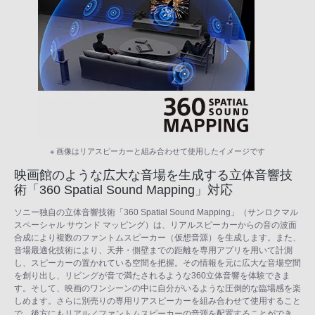
※ 画像はリアスピーカーと組み合わせて使用したイメージです
映画館のような広大な音場を生成する立体音響技
術「360 Spatial Sound Mapping」対応
ソニー独自の立体音響技術「360 Spatial Sound Mapping」（サンロクマル
スペーシャル サウンド マッピング）は、リアルスピーカーからの音の波面
合成により複数のファントムスピーカー（仮想音源）を生成します。また、
音場最適化技術により、天井・側壁までの距離を専用アプリを用いて計測
し、スピーカーの置かれている空間を把握。その情報を元に広大な音場空間
を創り出し、リビングが音で満たされるような360立体音響を体験できま
す。そして、映画のワンシーンの中に自分がいるような圧倒的な臨場感を楽
しめます。さらに別売りの専用リアスピーカーを組み合わせて使用すること
で、後方にもリアル／ファントムスピーカーの音源を配置することができ、