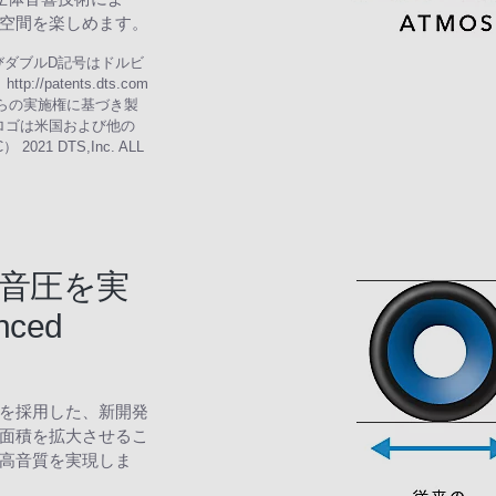
空間を楽しめます。
n、およびダブルD記号はドルビ
patents.dts.com
edからの実施権に基づき製
S:Xロゴは米国および他の
 DTS,Inc. ALL
音圧を実
ced
を採用した、新開発
振動板の面積を拡大させるこ
高音質を実現しま