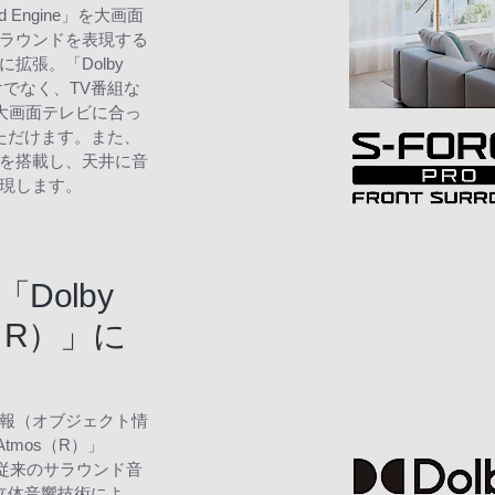
d Engine」を大画面
ラウンドを表現する
に拡張。「Dolby
けでなく、TV番組な
大画面テレビに合っ
ただけます。また、
を搭載し、天井に音
現します。
Dolby
X（R）」に
報（オブジェクト情
tmos（R）」
た従来のサラウンド音
立体音響技術によ