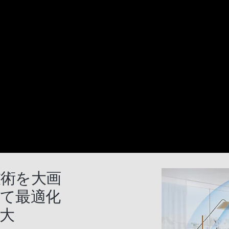
術を大画
て最適化
大