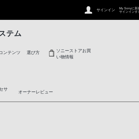
My Sonyに
サインイン
サインインす
ステム
ソニーストアお買
コンテンツ
選び方
い物情報
セサ
オーナーレビュー