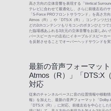
高さ方向の立体音響を表現する「Vertical Surroun
テレビに合わせて最適化し、さらに前後左右のサ
「S-Force PROフロントサラウンド」を高さ方向
Atmos（R）」や「DTS:X（R）」コンテンツだ
どの2chコンテンツもリモコンのボタンひとつで
た臨場感あふれる3次元の立体音響をお楽しみい
バースピーカーの左右にイネーブルドスピーカー
を反射させることでオーバーヘッドサウンドを実
最新の音声フォーマット「
Atmos（R）」「DTS:
対応
従来のチャンネルベースに音の位置情報や移動情
報）を加えた、最新の音声フォーマット「Dolby A
「DTS:X（R）」に対応。前後左右を中心とし
場に対して、高さ方向の表現力を加えた3次元の