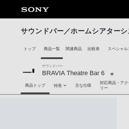
サウンドバー／ホームシアターシ
トップ
商品一覧
関連商品
比較表
スペシャル
サウンドバー
BRAVIA Theatre Bar 6
対応商品・アク
BRAVIA Theatre Bar 6
商品トップ
主な仕様
特長
リー
高音質技術
便利機能