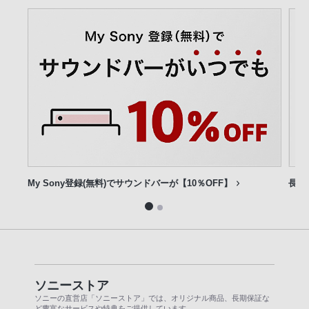
My Sony登録(無料)でサウンドバーが【10％OFF】
長期
ソニーストア
ソニーの直営店「ソニーストア」では、オリジナル商品、長期保証な
ど豊富なサービスや特典をご提供しています。