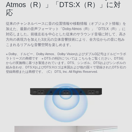
Atmos（R）」「DTS:X（R）」に対
応
従来のチャンネルベースに音の位置情報や移動情報（オブジェクト情報）を
加えた、最新の音声フォーマット「Doby Atmos（R）」「DTS:X（R）」に
対応しました。前後左右を中心とした従来のサラウンド音場に対して、高さ
方向の表現力を加えた3次元の立体音響技術により、全方位からの音に包み
こまれるリアルな音響空間を楽しめます。
※ Dolby、ドルビー、Dolby Atmos、Dolby VisionおよびダブルD記号はドルビーラボ
ラトリーズの商標です ※ DTS の特許については こちらをご覧ください。DTS社
からの実施権に基づき製造されています。DTS、シンボル、DTSおよびシンボルの
組み合わせ、DTS:XおよびDTS:Xロゴは米国および他の国々で登録されたDTS 社の
登録商標または商標です。（C） DTS, Inc. All Rights Reserved.