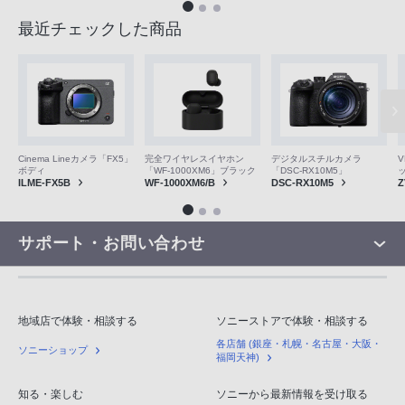
最近チェックした商品
V
Cinema Lineカメラ「FX5」
完全ワイヤレスイヤホン
デジタルスチルカメラ
ボディ
「WF-1000XM6」ブラック
「DSC-RX10M5」
Z
ILME-FX5B
WF-1000XM6/B
DSC-RX10M5
サポート・お問い合わせ
地域店で体験・相談する
ソニーストアで体験・相談する
各店舗 (銀座・札幌・名古屋・大阪・
ソニーショップ
福岡天神)
知る・楽しむ
ソニーから最新情報を受け取る