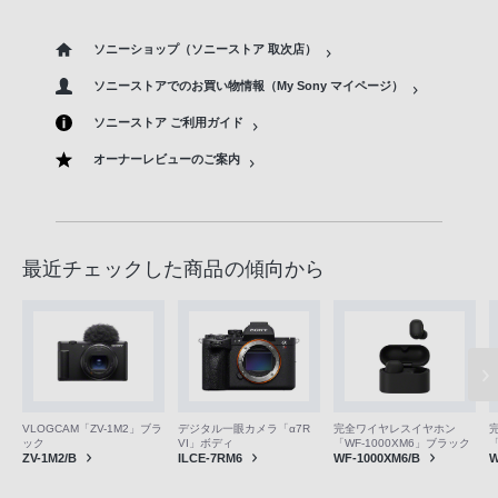
ソニーショップ（ソニーストア 取次店）
ソニーストアでのお買い物情報（My Sony マイページ）
ソニーストア ご利用ガイド
オーナーレビューのご案内
最近チェックした商品の傾向から
VLOGCAM「ZV-1M2」ブラ
デジタル一眼カメラ「α7R
完全ワイヤレスイヤホン
ック
VI」ボディ
「WF-1000XM6」ブラック
「
ZV-1M2/B
ILCE-7RM6
WF-1000XM6/B
W