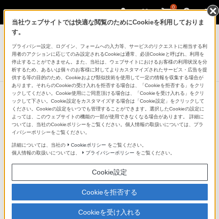
0
当社ウェブサイトでは快適な閲覧のためにCookieを利用しておりま
サウンドバー／ホームシアターシステム
す。
プライバシー設定、ログイン、フォームへの入力等、サービスのリクエストに相当する利
ホームシアターシステム
用者のアクションに応じてのみ設定されるCookieは通常、必須Cookieと呼ばれ、利用を
BRAVIA Theatre System 6
停止することができません。また、当社は、ウェブサイトにおけるお客様の利用状況を分
析するため、あるいは個々のお客様に対してよりカスタマイズされたサービス・広告を提
供する等の目的のため、Cookieおよび類似技術を使用して一定の情報を収集する場合が
あります。それらのCookieの受け入れを拒否する場合は、「Cookieを拒否する」をクリ
ックしてください。Cookie使用にご同意頂ける場合は、「Cookieを受け入れる」をクリ
ックして下さい。Cookie設定をカスタマイズする場合は「Cookie設定」をクリックして
次の特長へ
ください。Cookieの設定をいつでも管理することができます。選択したCookieの設定に
よっては、このウェブサイトの機能の一部が使用できなくなる場合があります。 詳細に
高音質技術
ついては、当社のCookieポリシーをご覧ください。個人情報の取扱いについては、プラ
イバシーポリシーをご覧ください。
詳細については、当社の
Cookieポリシー
をご覧ください。
個人情報の取扱いについては、
プライバシーポリシー
をご覧ください。
Cookie設定
Cookieを拒否する
Cookieを受け入れる