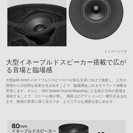
※ イメージです
大型イネーブルドスピーカー搭載で広が
る音場と臨場感
大型φ80 mmのイネーブルドスピーカーが音を天井に向けて放射し、上方や
背後からの自然な反射を生み出すことで、臨場感あふれるサラウンド体験を
実現します。さらに、360 Spatial Sound Mappingによる高さ方向の音場を
強化することで、スケール感が増し、画面上のアクションに一層引き込まれ
ます。映画の世界に深く没入でき、よりリアルな感覚を楽しめます。