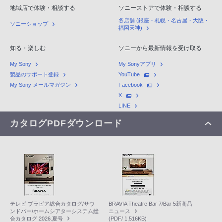
地域店で体験・相談する
ソニーストアで体験・相談する
各店舗 (銀座・札幌・名古屋・大阪・
ソニーショップ
福岡天神)
知る・楽しむ
ソニーから最新情報を受け取る
My Sony
My Sonyアプリ
製品のサポート登録
YouTube
My Sony メールマガジン
Facebook
X
LINE
カタログPDFダウンロード
テレビ ブラビア総合カタログ/サウ
BRAVIA Theatre Bar 7/Bar 5新商品
ンドバー/ホームシアターシステム総
ニュース
合カタログ 2026.夏号
(PDF/ 1,516KB)