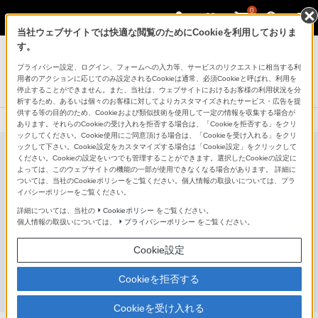
0
当社ウェブサイトでは快適な閲覧のためにCookieを利用しておりま
サウンドバー／ホームシアターシステム
す。
プライバシー設定、ログイン、フォームへの入力等、サービスのリクエストに相当する利
リアスピーカー
用者のアクションに応じてのみ設定されるCookieは通常、必須Cookieと呼ばれ、利用を
BRAVIA Theatre Rear 9
停止することができません。また、当社は、ウェブサイトにおけるお客様の利用状況を分
析するため、あるいは個々のお客様に対してよりカスタマイズされたサービス・広告を提
供する等の目的のため、Cookieおよび類似技術を使用して一定の情報を収集する場合が
あります。それらのCookieの受け入れを拒否する場合は、「Cookieを拒否する」をクリ
ックしてください。Cookie使用にご同意頂ける場合は、「Cookieを受け入れる」をクリ
ックして下さい。Cookie設定をカスタマイズする場合は「Cookie設定」をクリックして
ください。Cookieの設定をいつでも管理することができます。選択したCookieの設定に
よっては、このウェブサイトの機能の一部が使用できなくなる場合があります。 詳細に
ついては、当社のCookieポリシーをご覧ください。個人情報の取扱いについては、プラ
イバシーポリシーをご覧ください。
詳細については、当社の
Cookieポリシー
をご覧ください。
個人情報の取扱いについては、
プライバシーポリシー
をご覧ください。
Cookie設定
Cookieを拒否する
Cookieを受け入れる