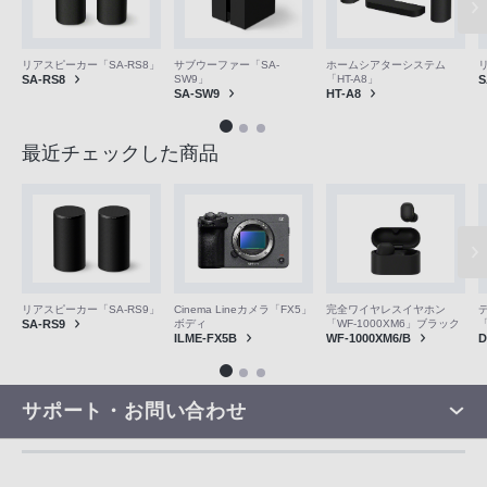
リアスピーカー「SA-RS8」
サブウーファー「SA-
ホームシアターシステム
S
SA-RS8
SW9」
「HT-A8」
SA-SW9
HT-A8
最近チェックした商品
リアスピーカー「SA-RS9」
Cinema Lineカメラ「FX5」
完全ワイヤレスイヤホン
SA-RS9
ボディ
「WF-1000XM6」ブラック
「
ILME-FX5B
WF-1000XM6/B
D
サポート・お問い合わせ