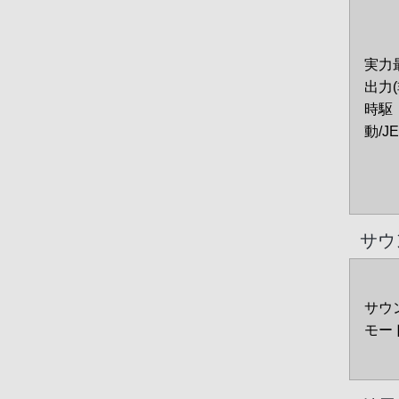
実力
出力
時駆
動/JE
サウ
サウ
モー