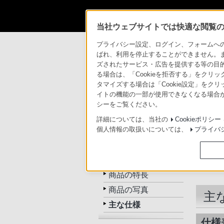
当社ウェブサイトでは快適な閲覧のた
商品情報・ストア
サウンドバー／ホーム
プライバシー設定、ログイン、フォームへの入
ばれ、利用を停止することができません。
ズされたサービス・広告を提供する等の目的の
サウンドバー／ホ
る場合は、「Cookieを拒否する」をクリッ
タマイズする場合は「Cookie設定」をク
イトの機能の一部が使用できなくなる場合が
トップ
商品一覧
関連商品
シーをご覧ください。
詳細については、当社の
Cookieポリシー
個人情報の取扱いについては、
プライバ
HT-CT150
トップ
商品の特長
商品の写真
主
主な仕様
仕様