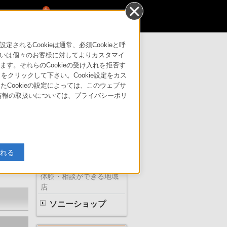
0
るCookieは通常、必須Cookieと呼
いは個々のお客様に対してよりカスタマイ
す。それらのCookieの受け入れを拒否す
サポート・お問い合わせ
」をクリックして下さい。Cookie設定をカス
たCookieの設定によっては、このウェブサ
人情報の取扱いについては、プライバシーポリ
ソニーの直営店
入れる
体験・相談ができる地域
店
ソニーショップ