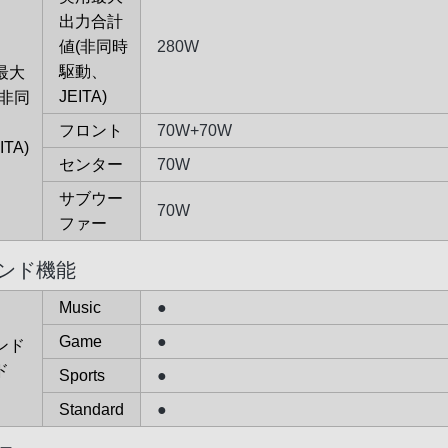
出力合計
値(非同時
280W
駆動、
最大
JEITA)
(非同
フロント
70W+70W
ITA)
センター
70W
サブウー
70W
ファー
ンド機能
Music
●
Game
●
ンド
ド
Sports
●
Standard
●