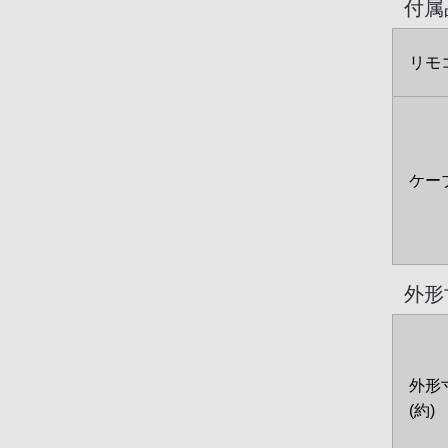
付属
リモ
ケー
外形
外形
(約)