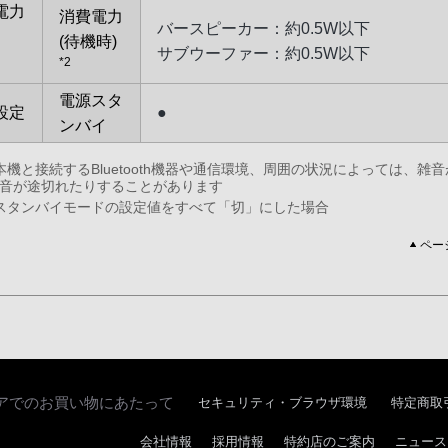
電力
消費電力
バースピーカー：約0.5W以下
(待機時)
サブウーファー：約0.5W以下
*2
電源スタ
設定
●
ンバイ
機と接続するBluetooth機器や通信環境、周囲の状況によっては、雑
音が途切れたりすることがあります
タンバイモードの設定値をすべて「切」にした場合
ペー
アでのお買い物にあたって
セキュリティ・ブラウザ環境
特定商取
会社情報
採用情報
特約店のご案内
ニュース