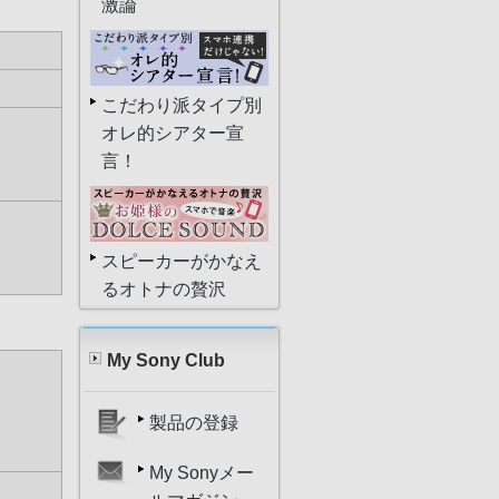
激論
こだわり派タイプ別
オレ的シアター宣
言！
スピーカーがかなえ
るオトナの贅沢
My Sony Club
製品の登録
My Sonyメー