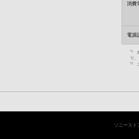
消費
電源
*1
本
り、
*2
ス
ソニースト