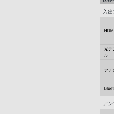
入出
HDM
光デ
ル
アナ
Bluet
アン