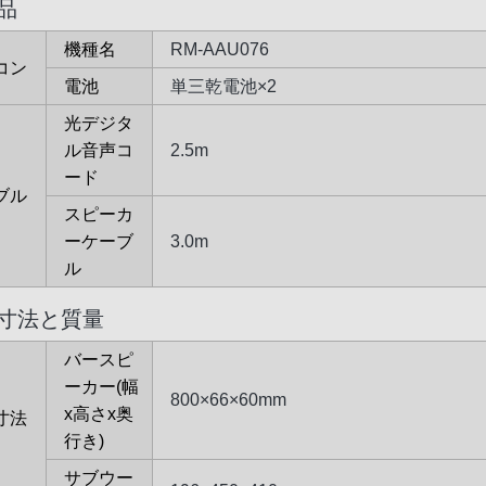
品
機種名
RM-AAU076
コン
電池
単三乾電池×2
光デジタ
ル音声コ
2.5m
ード
ブル
スピーカ
ーケーブ
3.0m
ル
寸法と質量
バースピ
ーカー(幅
800×66×60mm
x高さx奥
寸法
行き)
サブウー