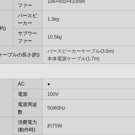
196×450×410mm
ファー
バースピ
1.3kg
ーカー
約)
サブウー
10.5kg
ファー
バースピーカーケーブル(3.0m)
ケーブルの長さ(約)
本体電源ケーブル(1.7m)
AC
●
電源
100V
電源周波
50/60Hz
数
消費電力
約75W
(動作時)