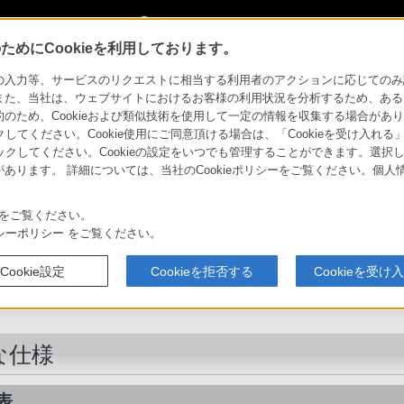
My Sonyに新規登録
サインイン
サインインするともっと便利に
めにCookieを利用しております。
シアターシステム
HT-CT150
主な仕様
力等、サービスのリクエストに相当する利用者のアクションに応じてのみ設定され
また、当社は、ウェブサイトにおけるお客様の利用状況を分析するため、ある
ため、Cookieおよび類似技術を使用して一定の情報を収集する場合がありま
ームシアターシステム
クしてください。Cookie使用にご同意頂ける場合は、「Cookieを受け入れる
リックしてください。Cookieの設定をいつでも管理することができます。選択し
あります。 詳細については、当社のCookieポリシーをご覧ください。個
ソニーストア
比較表
スペシャルコンテンツ
選び方
お買い物情報
をご覧ください。
シーポリシー
をご覧ください。
ホームシアターシステム
Cookie設定
Cookieを拒否する
Cookieを受け
HT-CT150
な仕様
表