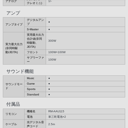
アナログ
1/-
テレオミニ)
アンプ
デジタルアン
●
プ
アンプタイプ
S-Master
●
実用最大出力
合計値(非同
300W
時駆動、
実力最大出力
JEITA)
(非同時駆
動/JEITA)
フロント
100W+100W
サブウーファ
100W
ー
サウンド機能
Music
●
Game
●
サウンドモー
ド
Sports
●
Standard
●
付属品
機種名
RM-AAU115
リモコン
電池
単三乾電池×2
光デジタル音
ケーブル
2.5m
声コード