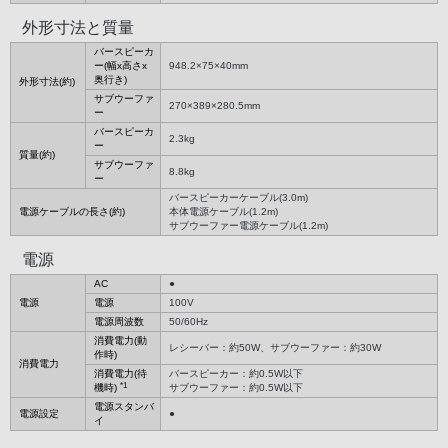
外形寸法と質量
バースピーカ
ー(幅x高さx
948.2×75×40mm
奥行き)
外形寸法(約)
サブウーファ
270×389×280.5mm
ー
バースピーカ
2.3kg
ー
質量(約)
サブウーファ
8.8kg
ー
バースピーカーケーブル(3.0m)
電源ケーブルの長さ(約)
本体電源ケーブル(1.2m)
サブウーファー電源ケーブル(1.2m)
電源
AC
●
電源
電源
100V
電源周波数
50/60Hz
消費電力(動
レシーバー：約50W、サブウーファー：約30W
作時)
消費電力
消費電力(待
バースピーカー：約0.5W以下
*1
機時)
サブウーファー：約0.5W以下
電源スタンバ
電源設定
●
イ