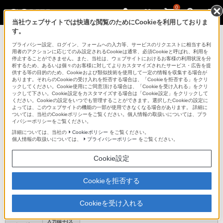
0
当社ウェブサイトでは快適な閲覧のためにCookieを利用しておりま
す。
サウンドバー／ホームシアターシステム
プライバシー設定、ログイン、フォームへの入力等、サービスのリクエストに相当する利
用者のアクションに応じてのみ設定されるCookieは通常、必須Cookieと呼ばれ、利用を
停止することができません。また、当社は、ウェブサイトにおけるお客様の利用状況を分
析するため、あるいは個々のお客様に対してよりカスタマイズされたサービス・広告を提
HT-CT550W
供する等の目的のため、Cookieおよび類似技術を使用して一定の情報を収集する場合が
あります。それらのCookieの受け入れを拒否する場合は、「Cookieを拒否する」をクリ
ックしてください。Cookie使用にご同意頂ける場合は、「Cookieを受け入れる」をクリ
ックして下さい。Cookie設定をカスタマイズする場合は「Cookie設定」をクリックして
ホームシアターシステム
HT-CT550W
ください。Cookieの設定をいつでも管理することができます。選択したCookieの設定に
よっては、このウェブサイトの機能の一部が使用できなくなる場合があります。 詳細に
ついては、当社のCookieポリシーをご覧ください。個人情報の取扱いについては、プラ
イバシーポリシーをご覧ください。
主な仕様
詳細については、当社の
Cookieポリシー
をご覧ください。
個人情報の取扱いについては、
プライバシーポリシー
をご覧ください。
仕様表
Cookie設定
入出力
Cookieを拒否する
3/1
入力端子数/
(3D/ARC/DTS-HD/Dolby TrueHD/ブラビアリンク/他社製品
HDMI
出力端子数
との機器連動/オートジャンルセレクター/Deep
Cookieを受け入れる
color/x.v.Color）
光デジタル
入力端子
光デジタル2/-、同軸1/-
入力端子(ス