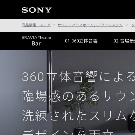
商品情報・ストア
サウンドバー／ホームシアターシステム
01
360立体音響
02
音場最
360立体音響によ
臨場感のあるサウ
洗練されたスリム