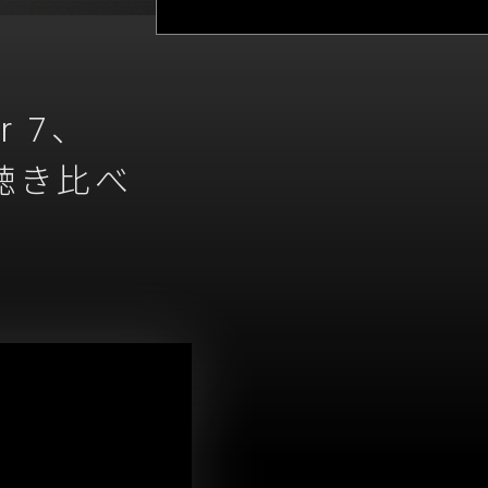
ar 7、
聴き比べ