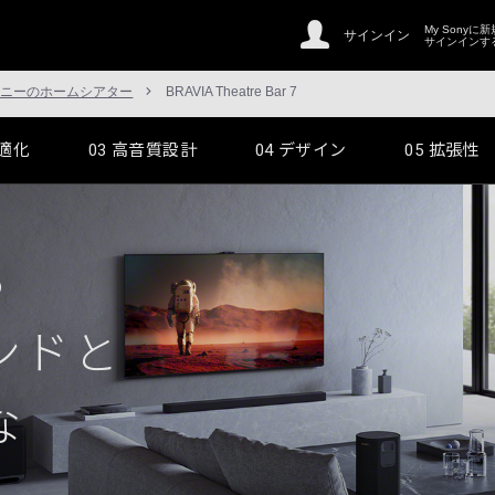
My Sonyに
サインイン
サインインす
ソニーのホームシアター
BRAVIA Theatre Bar 7
適化
03
高音質設計
04
デザイン
05
拡張性
る
ンドと
な