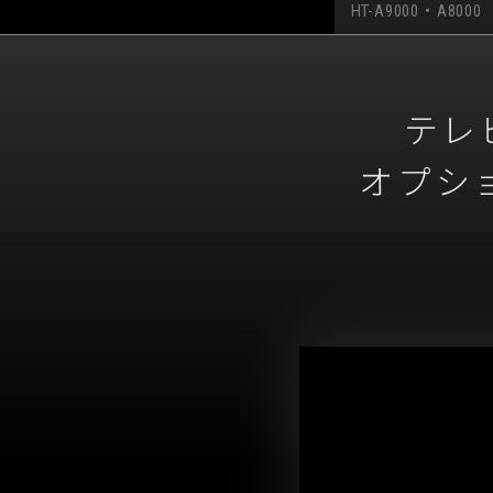
HT-A9000・A8000
テレ
オプシ