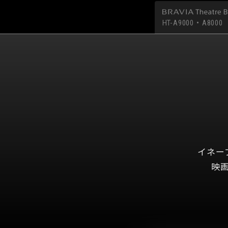
HT-A9000・A8000
イネー
映