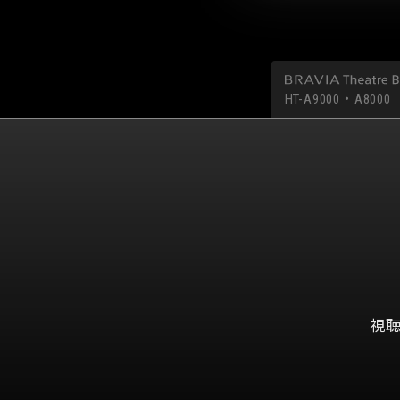
HT-A9000・A8000
視