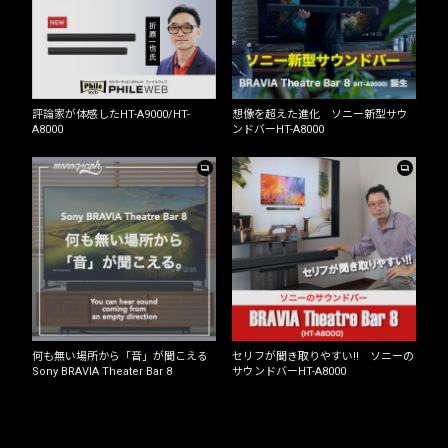
評論家が体感したHT-A9000/HT-
想像を超えた進化 ソニー新型サウ
A8000
ンドバーHT-A8000
何も無い場所から「音」が聞こえる
セリフが聞き取りやすい!! ソニーの
Sony BRAVIA Theater Bar 8
サウンドバーHT-A8000