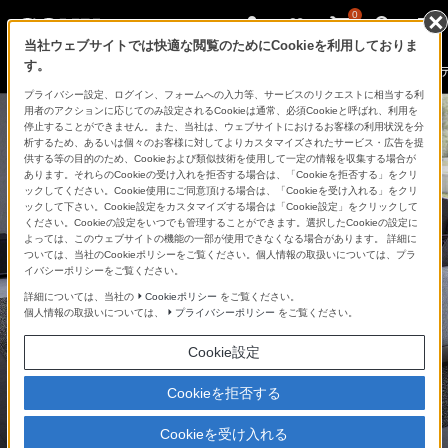
0
当社ウェブサイトでは快適な閲覧のためにCookieを利用しておりま
す。
01
360立体音響
02
音場最適化
03
高音質設計
04
プライバシー設定、ログイン、フォームへの入力等、サービスのリクエストに相当する利
用者のアクションに応じてのみ設定されるCookieは通常、必須Cookieと呼ばれ、利用を
価格の確認・購入
停止することができません。また、当社は、ウェブサイトにおけるお客様の利用状況を分
析するため、あるいは個々のお客様に対してよりカスタマイズされたサービス・広告を提
供する等の目的のため、Cookieおよび類似技術を使用して一定の情報を収集する場合が
あります。それらのCookieの受け入れを拒否する場合は、「Cookieを拒否する」をクリ
ックしてください。Cookie使用にご同意頂ける場合は、「Cookieを受け入れる」をクリ
ックして下さい。Cookie設定をカスタマイズする場合は「Cookie設定」をクリックして
ください。Cookieの設定をいつでも管理することができます。選択したCookieの設定に
よっては、このウェブサイトの機能の一部が使用できなくなる場合があります。 詳細に
ついては、当社のCookieポリシーをご覧ください。個人情報の取扱いについては、プラ
イバシーポリシーをご覧ください。
詳細については、当社の
Cookieポリシー
をご覧ください。
360立体音響による
個人情報の取扱いについては、
プライバシーポリシー
をご覧ください。
臨場感のあるサウンドと
Cookie設定
洗練されたスリムな
Cookieを拒否する
デザインを両立
Cookieを受け入れる