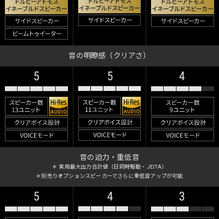
音の明瞭感（クリアさ）
音の迫力・重低音
＊ 実用最大出力合計値（日同時駆動・JEITA）
＊別売りオプションスピーカーでさらに重低音アップが可能