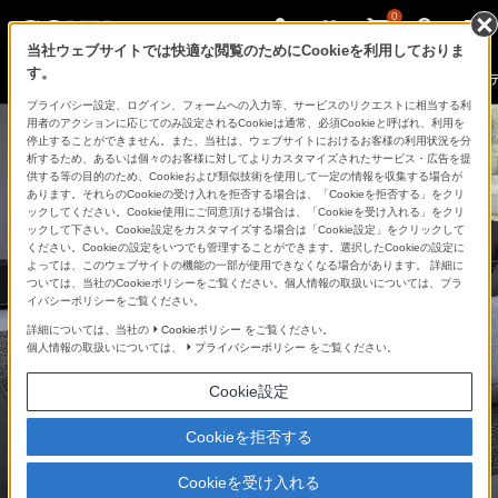
0
当社ウェブサイトでは快適な閲覧のためにCookieを利用しておりま
す。
01
360立体音響
02
音場最適化
03
高音質設計
04
プライバシー設定、ログイン、フォームへの入力等、サービスのリクエストに相当する利
用者のアクションに応じてのみ設定されるCookieは通常、必須Cookieと呼ばれ、利用を
価格の確認・購入
停止することができません。また、当社は、ウェブサイトにおけるお客様の利用状況を分
析するため、あるいは個々のお客様に対してよりカスタマイズされたサービス・広告を提
供する等の目的のため、Cookieおよび類似技術を使用して一定の情報を収集する場合が
あります。それらのCookieの受け入れを拒否する場合は、「Cookieを拒否する」をクリ
ックしてください。Cookie使用にご同意頂ける場合は、「Cookieを受け入れる」をクリ
ックして下さい。Cookie設定をカスタマイズする場合は「Cookie設定」をクリックして
ください。Cookieの設定をいつでも管理することができます。選択したCookieの設定に
よっては、このウェブサイトの機能の一部が使用できなくなる場合があります。 詳細に
ついては、当社のCookieポリシーをご覧ください。個人情報の取扱いについては、プラ
イバシーポリシーをご覧ください。
詳細については、当社の
Cookieポリシー
をご覧ください。
360立体音響による
個人情報の取扱いについては、
プライバシーポリシー
をご覧ください。
臨場感のあるサウンドと
Cookie設定
洗練されたスリムな
Cookieを拒否する
デザインを両立
Cookieを受け入れる