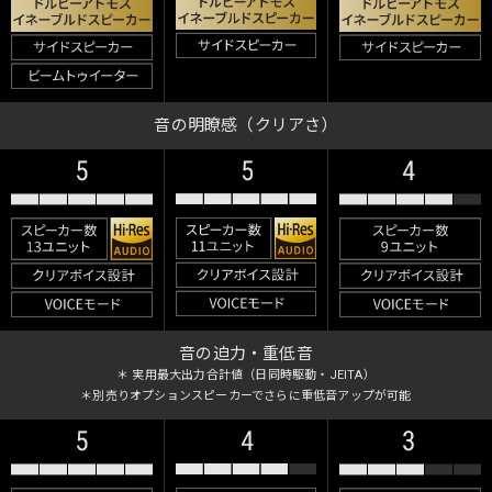
音の明瞭感（クリアさ）
音の迫力・重低音
＊ 実用最大出力合計値（日同時駆動・JEITA）
＊別売りオプションスピーカーでさらに重低音アップが可能