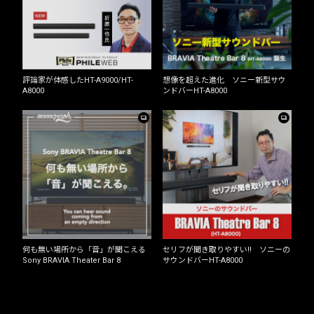
評論家が体感したHT-A9000/HT-
想像を超えた進化 ソニー新型サウ
A8000
ンドバーHT-A8000
何も無い場所から「音」が聞こえる
セリフが聞き取りやすい!! ソニーの
Sony BRAVIA Theater Bar 8
サウンドバーHT-A8000