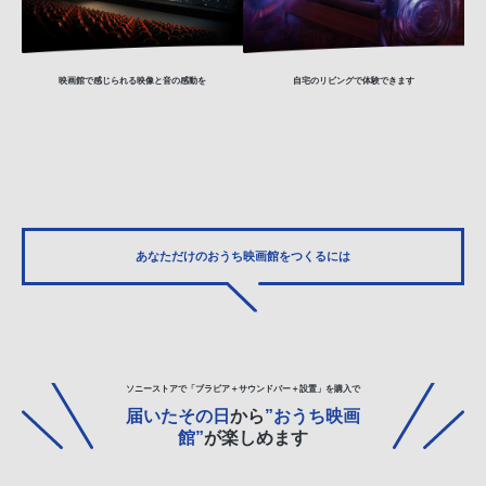
映画館
で感じられる映像と音の感動を
自宅のリビング
で体験できます
あなただけの
おうち映画館をつくるには
ソニーストアで
「ブラビア＋サウンドバー
＋設置」
を購入で
届いたその日
から
”おうち映画
館”
が楽しめます