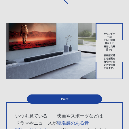
サウンドバ
ーは
テレビ
の
音
質向上
に
特化
した商
品です
映画館で感
じる感動
を
自宅のリビ
ング
で体験
できます。
Point
いつも見ている
映画やスポーツなどは
ドラマやニュースが
臨場感のある音