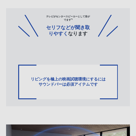
テレビが
センタースピーカー
として音が
*1
でます
セリフなどが
聞き取
りやすく
なります
リビングを極上の
映画試聴環境にするには
サウンドバーは
必須アイテムです