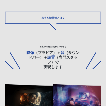
おうち映画館とは？
自宅
で
映画館
さながらの体験を
映像
（ブラビア）＋
音
（サウン
ドバー）＋
設置
（専門スタッ
フ）で
実現します