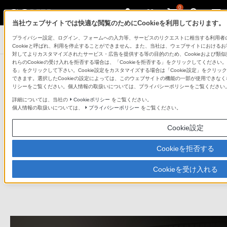
0
当社ウェブサイトでは快適な閲覧のためにCookieを利用しております。
プライバシー設定、ログイン、フォームへの入力等、サービスのリクエストに相当する利用者のア
サウンドバー／ホームシアターシステム
Cookieと呼ばれ、利用を停止することができません。また、当社は、ウェブサイトにおける
対してよりカスタマイズされたサービス・広告を提供する等の目的のため、Cookieおよび類
れらのCookieの受け入れを拒否する場合は、「Cookieを拒否する」をクリックしてください。C
ソニーストア お買い物情報
る」をクリックして下さい。Cookie設定をカスタマイズする場合は「Cookie設定」をクリッ
できます。選択したCookieの設定によっては、このウェブサイトの機能の一部が使用できなくな
このページでは、ソニーストアオリジナル商品などをご
リシーをご覧ください。個人情報の取扱いについては、プライバシーポリシーをご覧ください
紹介しています
詳細については、当社の
Cookieポリシー
をご覧ください。
個人情報の取扱いについては、
プライバシーポリシー
をご覧ください。
お買い求めになれる商品は、こちらからもご覧く
Cookie設定
ださい
Cookieを拒否する
サウンドバー 商品一覧を見る
Cookieを受け入れる