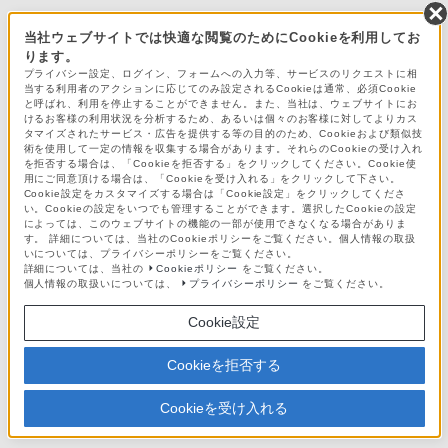
当社ウェブサイトでは快適な閲覧のためにCookieを利用してお
ります。
プライバシー設定、ログイン、フォームへの入力等、サービスのリクエストに相
当する利用者のアクションに応じてのみ設定されるCookieは通常、必須Cookie
と呼ばれ、利用を停止することができません。また、当社は、ウェブサイトにお
けるお客様の利用状況を分析するため、あるいは個々のお客様に対してよりカス
タマイズされたサービス・広告を提供する等の目的のため、Cookieおよび類似技
術を使用して一定の情報を収集する場合があります。それらのCookieの受け入れ
を拒否する場合は、「Cookieを拒否する」をクリックしてください。Cookie使
用にご同意頂ける場合は、「Cookieを受け入れる」をクリックして下さい。
Cookie設定をカスタマイズする場合は「Cookie設定」をクリックしてくださ
い。Cookieの設定をいつでも管理することができます。選択したCookieの設定
によっては、このウェブサイトの機能の一部が使用できなくなる場合がありま
す。 詳細については、当社のCookieポリシーをご覧ください。個人情報の取扱
いについては、プライバシーポリシーをご覧ください。
詳細については、当社の
Cookieポリシー
をご覧ください。
個人情報の取扱いについては、
プライバシーポリシー
をご覧ください。
Cookie設定
Cookieを拒否する
Cookieを受け入れる