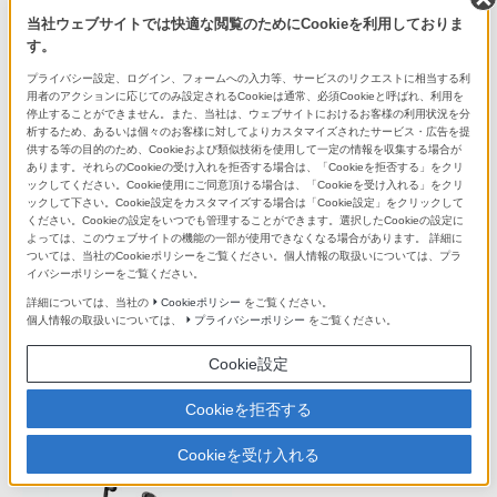
ソニーストアの商品を検索
当社ウェブサイトでは快適な閲覧のためにCookieを利用しておりま
す。
プライバシー設定、ログイン、フォームへの入力等、サービスのリクエストに相当する利
用者のアクションに応じてのみ設定されるCookieは通常、必須Cookieと呼ばれ、利用を
停止することができません。また、当社は、ウェブサイトにおけるお客様の利用状況を分
ソニーショップ(ソニーストア 取次店)
析するため、あるいは個々のお客様に対してよりカスタマイズされたサービス・広告を提
供する等の目的のため、Cookieおよび類似技術を使用して一定の情報を収集する場合が
ソニーストアでのお買い物情報
あります。それらのCookieの受け入れを拒否する場合は、「Cookieを拒否する」をクリ
（My Sony マイページ）
ックしてください。Cookie使用にご同意頂ける場合は、「Cookieを受け入れる」をクリ
ックして下さい。Cookie設定をカスタマイズする場合は「Cookie設定」をクリックして
ソニーストア ご利用ガイド
ください。Cookieの設定をいつでも管理することができます。選択したCookieの設定に
よっては、このウェブサイトの機能の一部が使用できなくなる場合があります。 詳細に
オーナーレビューのご案内
ついては、当社のCookieポリシーをご覧ください。個人情報の取扱いについては、プラ
イバシーポリシーをご覧ください。
詳細については、当社の
Cookieポリシー
をご覧ください。
個人情報の取扱いについては、
プライバシーポリシー
をご覧ください。
Cookie設定
Cookieを拒否する
最近チェックした商品の傾向から
Cookieを受け入れる