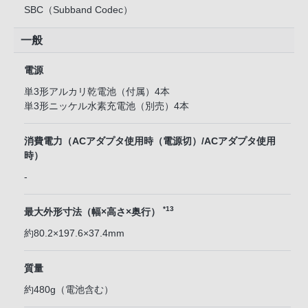
SBC（Subband Codec）
一般
電源
単3形アルカリ乾電池（付属）4本
単3形ニッケル水素充電池（別売）4本
消費電力（ACアダプタ使用時（電源切）/ACアダプタ使用
時）
-
*13
最大外形寸法（幅×高さ×奥行）
約80.2×197.6×37.4mm
質量
約480g（電池含む）