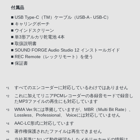
付属品
■ USB Type-C（TM）ケーブル（USB-A - USB-C）
■ キャリングポーチ
■ ウインドスクリーン
■ 単3形アルカリ乾電池 4本
■ 取扱説明書
■ SOUND FORGE Audio Studio 12 インストールガイド
■ REC Remote（レックリモート）を使う
■ 保証書
すべてのエンコーダーに対応しているわけではありません
*1
これに加えてリニアPCMレコーダーの各録音モードで録音し
*2
たMP3ファイルの再生にも対応しています
WMA Ver.9には準拠していますが、MBR（Multi Bit Rate）、
*3
Lossless、Professional、 Voiceには対応していません
AAC-LC形式に対応しています
*4
著作権保護されたファイルは再生できません
*5
当社基準において動作確認をしたメモリーカードの情報は
*6