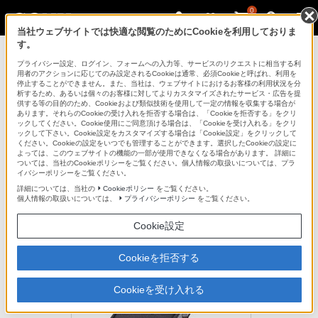
0
当社ウェブサイトでは快適な閲覧のためにCookieを利用しておりま
す。
ICレコーダー／集音器
プライバシー設定、ログイン、フォームへの入力等、サービスのリクエストに相当する利
用者のアクションに応じてのみ設定されるCookieは通常、必須Cookieと呼ばれ、利用を
停止することができません。また、当社は、ウェブサイトにおけるお客様の利用状況を分
析するため、あるいは個々のお客様に対してよりカスタマイズされたサービス・広告を提
CKL-PCMD50
供する等の目的のため、Cookieおよび類似技術を使用して一定の情報を収集する場合が
あります。それらのCookieの受け入れを拒否する場合は、「Cookieを拒否する」をクリ
ックしてください。Cookie使用にご同意頂ける場合は、「Cookieを受け入れる」をクリ
ックして下さい。Cookie設定をカスタマイズする場合は「Cookie設定」をクリックして
ボディを保護。高級感のある本革仕様
ください。Cookieの設定をいつでも管理することができます。選択したCookieの設定に
よっては、このウェブサイトの機能の一部が使用できなくなる場合があります。 詳細に
キャリングケース
ついては、当社のCookieポリシーをご覧ください。個人情報の取扱いについては、プラ
CKL-PCMD50
イバシーポリシーをご覧ください。
詳細については、当社の
Cookieポリシー
をご覧ください。
個人情報の取扱いについては、
プライバシーポリシー
をご覧ください。
生産完了
オープン価格
Cookie設定
Cookieを拒否する
Cookieを受け入れる