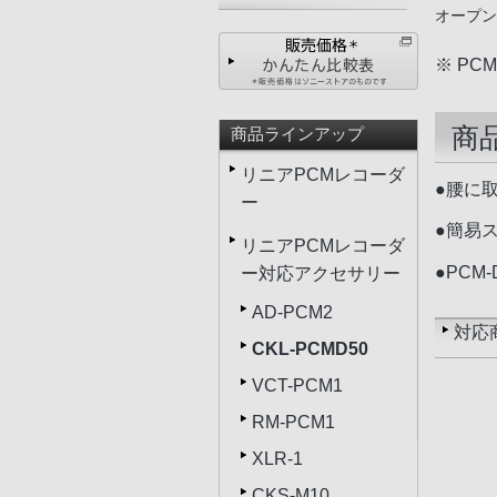
オープン
※ PC
商
商品ラインアップ
リニアPCMレコーダ
●腰に
ー
●簡易
リニアPCMレコーダ
●PCM
ー対応アクセサリー
AD-PCM2
対応
CKL-PCMD50
VCT-PCM1
RM-PCM1
XLR-1
CKS-M10