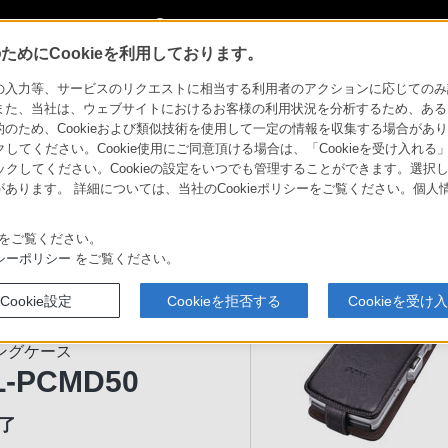
My Sonyに新規登録
サインイン
サインインするともっと便利に
めにCookieを利用しております。
CKL-PCMD50
力等、サービスのリクエストに相当する利用者のアクションに応じてのみ設定され
また、当社は、ウェブサイトにおけるお客様の利用状況を分析するため、ある
ため、Cookieおよび類似技術を使用して一定の情報を収集する場合がありま
器
クしてください。Cookie使用にご同意頂ける場合は、「Cookieを受け入れる
リックしてください。Cookieの設定をいつでも管理することができます。選択し
あります。 詳細については、当社のCookieポリシーをご覧ください。個
ソニーストア
商品
比較表
お買い物情報
をご覧ください。
シーポリシー
をご覧ください。
を保護。高級感のある本革仕
Cookie設定
Cookieを拒否する
Cookieを受け
ングケース
L-PCMD50
了