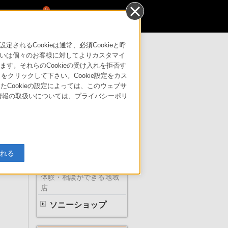
0
るCookieは通常、必須Cookieと呼
いは個々のお客様に対してよりカスタマイ
す。それらのCookieの受け入れを拒否す
サポート・お問い合わせ
」をクリックして下さい。Cookie設定をカス
たCookieの設定によっては、このウェブサ
人情報の取扱いについては、プライバシーポリ
ソニーの直営店
入れる
体験・相談ができる地域
店
ソニーショップ