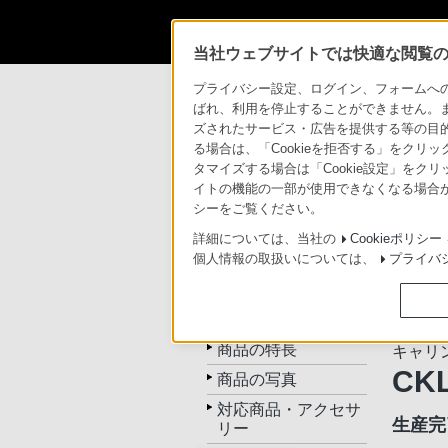
当社ウェブサイトでは快適な閲覧のた
商品情報・ストア
ICレコーダー／集音器
プライバシー設定、ログイン、フォームへの入
ばれ、利用を停止することができません。
ズされたサービス・広告を提供する等の目的の
ICレコーダー／集音
る場合は、「Cookieを拒否する」をクリッ
タマイズする場合は「Cookie設定」をク
イトの機能の一部が使用できなくなる場合が
トップ
商品一覧
関連
シーをご覧ください。
詳細については、当社の
Cookieポリシー
個人情報の取扱いについては、
プライバ
ボディ
CKL-PCMD50
様
トップ
商品の特長
キャリ
CK
商品の写真
対応商品・アクセサ
生産完
リー