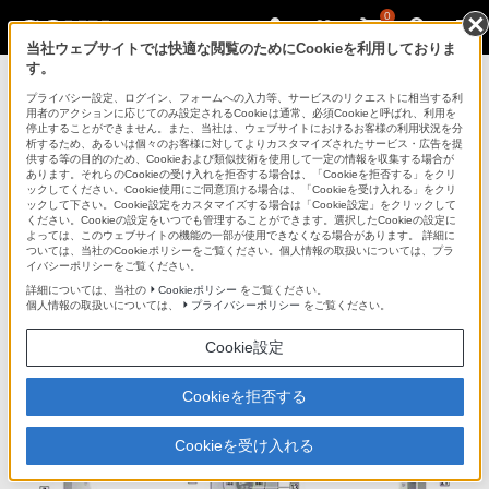
0
当社ウェブサイトでは快適な閲覧のためにCookieを利用しておりま
す。
ICレコーダー／集音器
プライバシー設定、ログイン、フォームへの入力等、サービスのリクエストに相当する利
用者のアクションに応じてのみ設定されるCookieは通常、必須Cookieと呼ばれ、利用を
停止することができません。また、当社は、ウェブサイトにおけるお客様の利用状況を分
析するため、あるいは個々のお客様に対してよりカスタマイズされたサービス・広告を提
ICD-UX523
供する等の目的のため、Cookieおよび類似技術を使用して一定の情報を収集する場合が
あります。それらのCookieの受け入れを拒否する場合は、「Cookieを拒否する」をクリ
ックしてください。Cookie使用にご同意頂ける場合は、「Cookieを受け入れる」をクリ
ックして下さい。Cookie設定をカスタマイズする場合は「Cookie設定」をクリックして
ください。Cookieの設定をいつでも管理することができます。選択したCookieの設定に
ステレオICレコーダー
ICD-UX523
よっては、このウェブサイトの機能の一部が使用できなくなる場合があります。 詳細に
ついては、当社のCookieポリシーをご覧ください。個人情報の取扱いについては、プラ
イバシーポリシーをご覧ください。
各部名称
詳細については、当社の
Cookieポリシー
をご覧ください。
個人情報の取扱いについては、
プライバシーポリシー
をご覧ください。
Cookie設定
Cookieを拒否する
Cookieを受け入れる